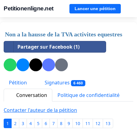
Petitionenligne.net
Lancer une pétition
Non a la hausse de la TVA activites equestres
Partager sur Facebook (1)
Pétition
Signatures
6 460
Conversation
Politique de confidentialité
Contacter l'auteur de la pétition
1
2
3
4
5
6
7
8
9
10
11
12
13