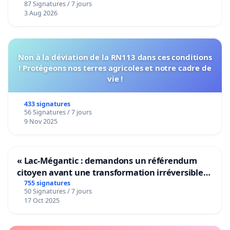
87 Signatures / 7 jours
Voor
3 Aug 2026
Non à la déviation de la RN113 dans ces conditions
! Protégeons nos terres agricoles et notre cadre de
vie !
433 signatures
56 Signatures / 7 jours
9 Nov 2025
« Lac-Mégantic : demandons un référendum
citoyen avant une transformation irréversible
de notre territoire »
755 signatures
50 Signatures / 7 jours
17 Oct 2025