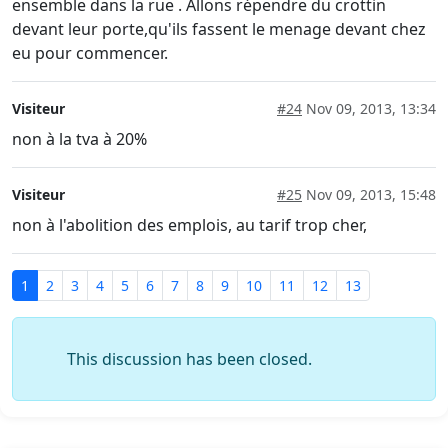
ensemble dans la rue . Allons répendre du crottin
devant leur porte,qu'ils fassent le menage devant chez
eu pour commencer.
Visiteur
#24
Nov 09, 2013, 13:34
non à la tva à 20%
Visiteur
#25
Nov 09, 2013, 15:48
non à l'abolition des emplois, au tarif trop cher,
1
2
3
4
5
6
7
8
9
10
11
12
13
This discussion has been closed.