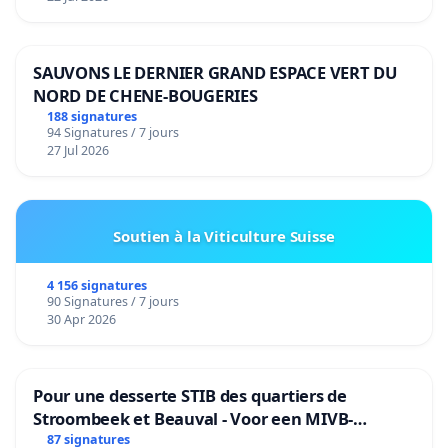
SAUVONS LE DERNIER GRAND ESPACE VERT DU
NORD DE CHENE-BOUGERIES
188 signatures
94 Signatures / 7 jours
27 Jul 2026
Soutien à la Viticulture Suisse
4 156 signatures
90 Signatures / 7 jours
30 Apr 2026
Pour une desserte STIB des quartiers de
Stroombeek et Beauval - Voor een MIVB-
bediening van de wijken Strombeek en Het
87 signatures