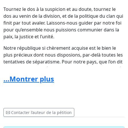
Tournez le dos à la suspicion et au doute, tournez le
dos au venin de la division, et de la politique du clan qui
finit par tout avaler. Laissons-nous guider par notre foi
pour qu’ensemble nous puissions communier dans la
paix, la justice et l’unité.
Notre république si chèrement acquise est le bien le
plus précieux dont nous disposions, par-delà toutes les
tentatives de séparatisme. Pour notre pays, que l’on dit
petit mais que l’on rêve grand, il nous faut apprendre à
placer l’intérêt général au-dessus des intérêts
...Montrer plus
particuliers et des replis identitaires.
Nous appelons nos frères et nos sœurs, quels que soit
leurs catégories socio-professionnelles, penchants
politiques, résidants ou expatriés, à être solidaire de
Contacter l’auteur de la pétition
cette pétition. « Umuntu ngumuntu ngabantu » !
1/ Farah Abdillahi Miguil
, Président de l'ODDH