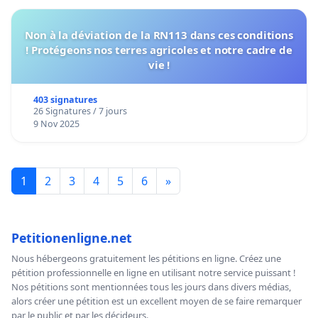
Non à la déviation de la RN113 dans ces conditions
! Protégeons nos terres agricoles et notre cadre de
vie !
403 signatures
26 Signatures / 7 jours
9 Nov 2025
1
2
3
4
5
6
»
Petitionenligne.net
Nous hébergeons gratuitement les pétitions en ligne. Créez une
pétition professionnelle en ligne en utilisant notre service puissant !
Nos pétitions sont mentionnées tous les jours dans divers médias,
alors créer une pétition est un excellent moyen de se faire remarquer
par le public et par les décideurs.