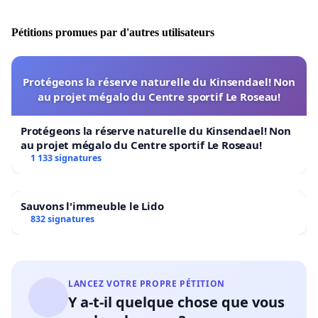
Pétitions promues par d'autres utilisateurs
5/ Mohamed Ahmed Issa
, professeur et écrivain
Protégeons la réserve naturelle du Kinsendael! Non
au projet mégalo du Centre sportif Le Roseau!
Protégeons la réserve naturelle du Kinsendael! Non
au projet mégalo du Centre sportif Le Roseau!
1 133 signatures
Sauvons l'immeuble le Lido
832 signatures
LANCEZ VOTRE PROPRE PÉTITION
Y a-t-il quelque chose que vous