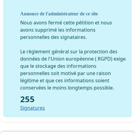
2/ Abdourahman Waberi
, écrivain et professeur à
Annonce de l'administrateur de ce site
l'université George Washington (Washington DC)
Nous avons fermé cette pétition et nous
3/ Kadar Abdi Ibrahim
, journaliste indépendant
avons supprimé les informations
personnelles des signataires.
4/
Aïcha-Inès Ahmed Youssouf,
juriste et membre de
l’ADDPH
Le règlement général sur la protection des
données de l'Union européenne ( RGPD) exige
que le stockage des informations
personnelles soit motivé par une raison
légitime et que ces informations soient
conservées le moins longtemps possible.
255
Signatures