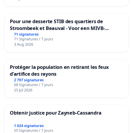
Pour une desserte STIB des quartiers de
Stroombeek et Beauval - Voor een MIVB-
bediening van de wijken Strombeek en Het
71 signatures
71 Signatures / 7 jours
Voor
3 Aug 2026
Protéger la population en retirant les feux
d’artifice des rayons
2 797 signatures
68 Signatures / 7 jours
25 Jul 2026
Obtenir justice pour Zayneb-Cassandra
1 024 signatures
55 Signatures / 7 jours