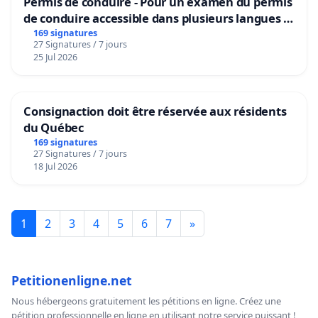
Permis de conduire - Pour un examen du permis
de conduire accessible dans plusieurs langues à
Bruxelles
169 signatures
27 Signatures / 7 jours
25 Jul 2026
Consignaction doit être réservée aux résidents
du Québec
169 signatures
27 Signatures / 7 jours
18 Jul 2026
1
2
3
4
5
6
7
»
Petitionenligne.net
Nous hébergeons gratuitement les pétitions en ligne. Créez une
pétition professionnelle en ligne en utilisant notre service puissant !