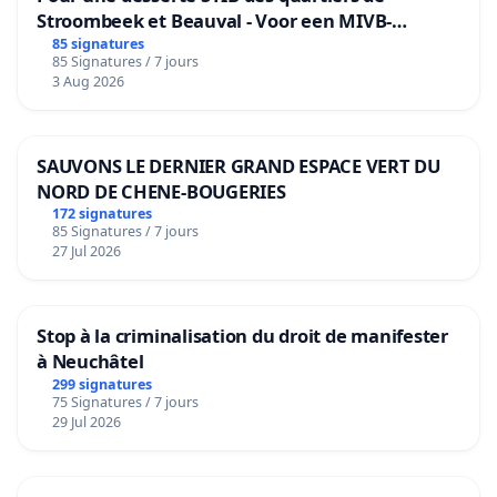
Stroombeek et Beauval - Voor een MIVB-
bediening van de wijken Strombeek en Het
85 signatures
85 Signatures / 7 jours
Voor
3 Aug 2026
SAUVONS LE DERNIER GRAND ESPACE VERT DU
NORD DE CHENE-BOUGERIES
172 signatures
85 Signatures / 7 jours
27 Jul 2026
Stop à la criminalisation du droit de manifester
à Neuchâtel
299 signatures
75 Signatures / 7 jours
29 Jul 2026