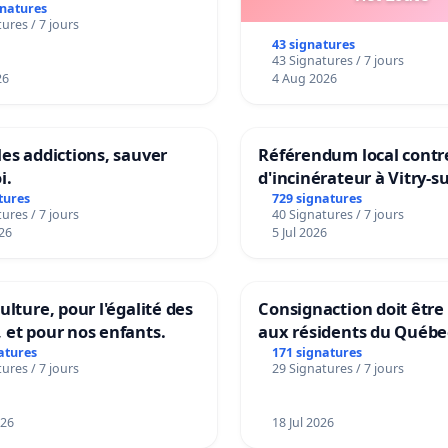
gnatures
ures / 7 jours
43 signatures
43 Signatures / 7 jours
26
4 Aug 2026
les addictions, sauver
Référendum local contre
i.
d'incinérateur à Vitry-s
tures
729 signatures
ures / 7 jours
40 Signatures / 7 jours
26
5 Jul 2026
ulture, pour l'égalité des
Consignaction doit être
 et pour nos enfants.
aux résidents du Québe
atures
171 signatures
ures / 7 jours
29 Signatures / 7 jours
026
18 Jul 2026