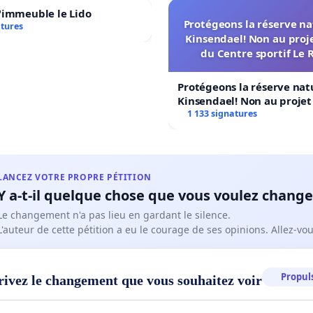
'immeuble le Lido
Protégeons la réserve na
atures
Kinsendael! Non au proj
du Centre sportif Le 
Protégeons la réserve nat
Kinsendael! Non au proje
Centre sportif Le Roseau!
1 133 signatures
LANCEZ VOTRE PROPRE PÉTITION
Y a-t-il quelque chose que vous voulez change
Le changement n'a pas lieu en gardant le silence.
L'auteur de cette pétition a eu le courage de ses opinions. Allez-v
Propuls
rivez le changement que vous souhaitez voir