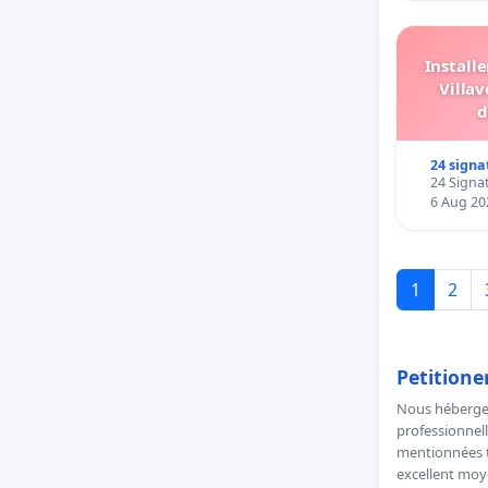
Install
Villav
d
24 signa
24 Signat
6 Aug 20
1
2
Petitione
Nous hébergeo
professionnell
mentionnées to
excellent moye