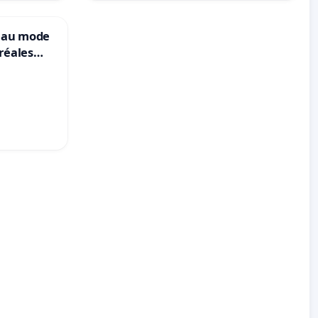
veau mode
réales
ranum basé
nes