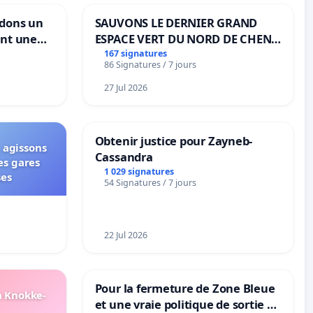
ndons un
SAUVONS LE DERNIER GRAND
ant une
ESPACE VERT DU NORD DE CHENE-
ible de
BOUGERIES
167 signatures
86 Signatures / 7 jours
27 Jul 2026
Obtenir justice pour Zayneb-
 agissons
Cassandra
es gares
1 029 signatures
ses
54 Signatures / 7 jours
22 Jul 2026
Pour la fermeture de Zone Bleue
n Knokke-
et une vraie politique de sortie de