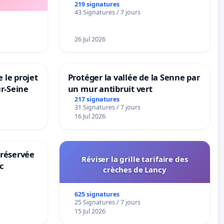
la dépendance
219 signatures
43 Signatures / 7 jours
26 Jul 2026
 le projet
Protéger la vallée de la Senne par
ur-Seine
un mur antibruit vert
217 signatures
31 Signatures / 7 jours
16 Jul 2026
 réservée
Réviser la grille tarifaire des
c
crèches de Lancy
625 signatures
25 Signatures / 7 jours
15 Jul 2026