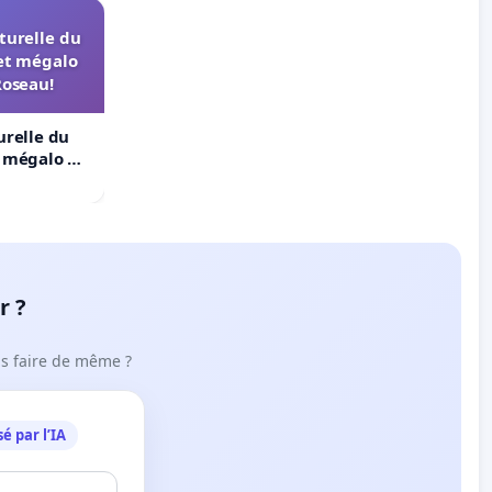
turelle du
et mégalo
Roseau!
urelle du
t mégalo du
r ?
ous faire de même ?
é par l’IA