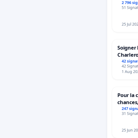
rayons
2 796 si
51 Signat
25 Jul 20
Soigner 
Charlero
42 signa
42 Signat
1 Aug 20
Pour la c
chances,
247 sign
31 Signat
25 Jun 2