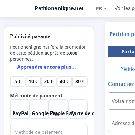
Petitionenligne.net
Voir les p
FR ▼
Pétition 
Publicité payante
Petitionenligne.net fera la promotion
Parta
de cette pétition auprès de
3,000
personnes.
Apprendre encore plus...
Pétiti
5 €
10 €
20 €
40 €
80 €
Contacter 
Méthode de paiement
Votre no
PayPal
Google Pay
Apple Pay
Carte de crédit
Adresse d
Méthode de paiement