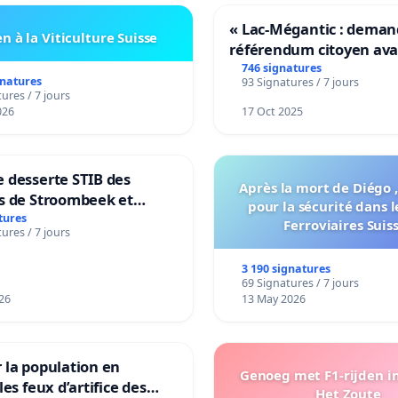
« Lac-Mégantic : dema
n à la Viticulture Suisse
référendum citoyen av
transformation irrévers
746 signatures
gnatures
93 Signatures / 7 jours
notre territoire »
ures / 7 jours
026
17 Oct 2025
 desserte STIB des
Après la mort de Diégo ,
s de Stroombeek et
pour la sécurité dans l
- Voor een MIVB-
tures
Ferroviaires Suis
ures / 7 jours
ng van de wijken
ek en Het Voor
3 190 signatures
69 Signatures / 7 jours
26
13 May 2026
 la population en
Genoeg met F1-rijden i
les feux d’artifice des
Het Zoute