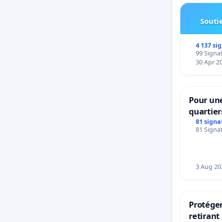
Soutie
4 137 si
99 Signat
30 Apr 2
Pour une
quartier
Beauval 
81 signa
81 Signat
bedieni
Strombe
3 Aug 20
Protéger
retirant 