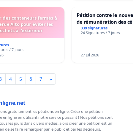
Pétition contre le nou
er des conteneurs fermés à
de rémunération des cé
erde Alto pour éviter les
panifiables de Swiss g
339 signatures
échets à l'extérieur
24 Signatures / 7 jours
sur la teneur en protéi
tures
ures / 7 jours
26
27 Jul 2026
3
4
5
6
7
»
nligne.net
ns gratuitement les pétitions en ligne. Créez une pétition
e en ligne en utilisant notre service puissant ! Nos pétitions sont
us les jours dans divers médias, alors créer une pétition est un
n de se faire remarquer par le public et par les décideurs.