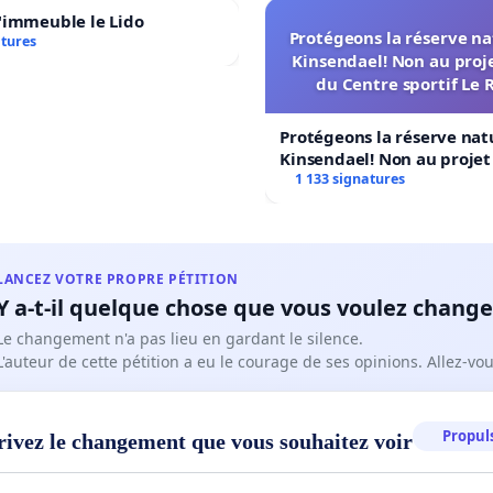
'immeuble le Lido
Protégeons la réserve na
atures
Kinsendael! Non au proj
du Centre sportif Le 
Protégeons la réserve nat
Kinsendael! Non au proje
Centre sportif Le Roseau!
1 133 signatures
LANCEZ VOTRE PROPRE PÉTITION
Y a-t-il quelque chose que vous voulez change
Le changement n'a pas lieu en gardant le silence.
L'auteur de cette pétition a eu le courage de ses opinions. Allez-v
Propuls
rivez le changement que vous souhaitez voir