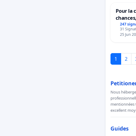
Pour la c
chances,
247 sign
31 Signat
25 Jun 2
1
2
Petitione
Nous hébergeo
professionnell
mentionnées to
excellent moye
Guides