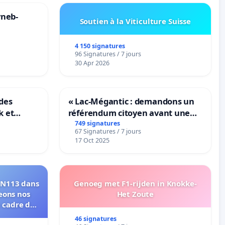
yneb-
Soutien à la Viticulture Suisse
4 150 signatures
96 Signatures / 7 jours
30 Apr 2026
des
« Lac-Mégantic : demandons un
k et
référendum citoyen avant une
B-
transformation irréversible de
749 signatures
67 Signatures / 7 jours
n
notre territoire »
17 Oct 2025
 RN113 dans
Genoeg met F1-rijden in Knokke-
eons nos
Het Zoute
e cadre de
46 signatures