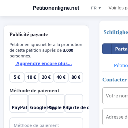
Petitionenligne.net
Voir les p
FR ▼
Schiltigh
Publicité payante
Petitionenligne.net fera la promotion
Parta
de cette pétition auprès de
3,000
personnes.
Apprendre encore plus...
Pétiti
5 €
10 €
20 €
40 €
80 €
Contacter 
Méthode de paiement
Votre no
PayPal
Google Pay
Apple Pay
Carte de crédit
Adresse d
Méthode de paiement