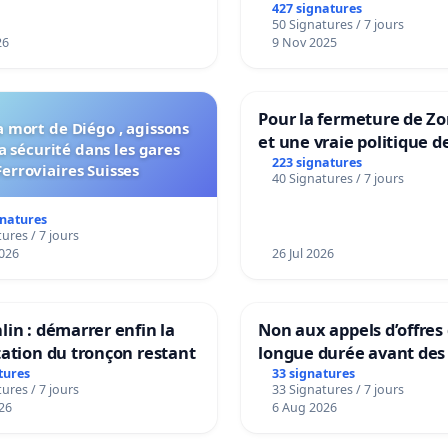
427 signatures
50 Signatures / 7 jours
26
9 Nov 2025
Pour la fermeture de Z
a mort de Diégo , agissons
et une vraie politique d
a sécurité dans les gares
la dépendance
223 signatures
Ferroviaires Suisses
40 Signatures / 7 jours
gnatures
ures / 7 jours
026
26 Jul 2026
lin : démarrer enfin la
Non aux appels d’offres
tation du tronçon restant
longue durée avant des 
tures
33 signatures
ures / 7 jours
33 Signatures / 7 jours
26
6 Aug 2026