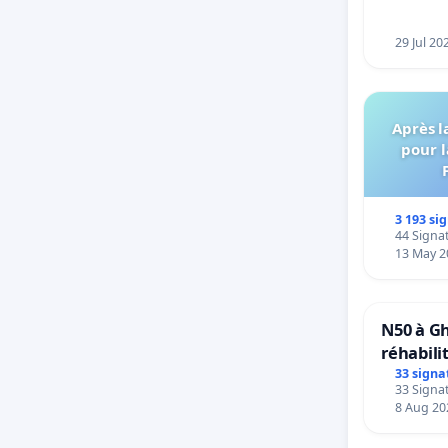
29 Jul 20
Après l
pour l
3 193 si
44 Signat
13 May 2
N50 à Gh
réhabili
33 signa
33 Signat
8 Aug 20