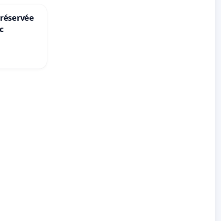
 réservée
c