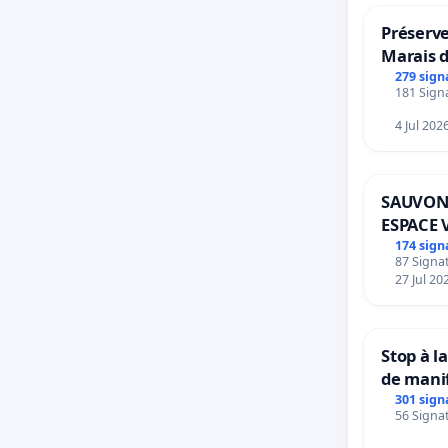
Préserve
Marais 
279 sign
181 Signa
4 Jul 202
SAUVON
ESPACE 
BOUGER
174 sign
87 Signat
27 Jul 20
Stop à l
de mani
301 sign
56 Signat