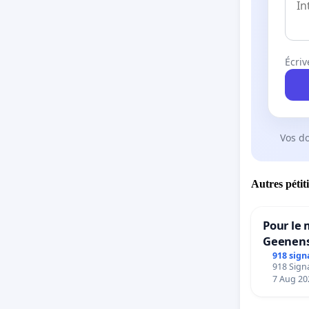
Écriv
Vos d
Autres pétit
Pour le 
Geenens
918 sign
918 Signa
7 Aug 20