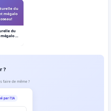
turelle du
et mégalo
Roseau!
urelle du
t mégalo du
r ?
ous faire de même ?
é par l’IA