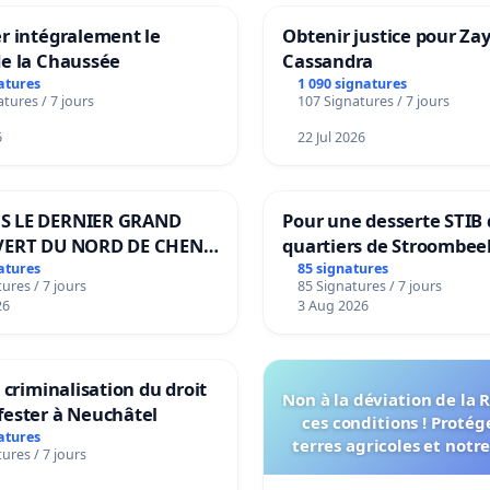
r intégralement le
Obtenir justice pour Za
de la Chaussée
Cassandra
atures
1 090 signatures
tures / 7 jours
107 Signatures / 7 jours
6
22 Jul 2026
S LE DERNIER GRAND
Pour une desserte STIB 
VERT DU NORD DE CHENE-
quartiers de Stroombee
IES
Beauval - Voor een MIV
atures
85 signatures
ures / 7 jours
85 Signatures / 7 jours
bediening van de wijke
26
3 Aug 2026
Strombeek en Het Voor
a criminalisation du droit
Non à la déviation de la
fester à Neuchâtel
ces conditions ! Protég
atures
terres agricoles et notr
ures / 7 jours
vie !