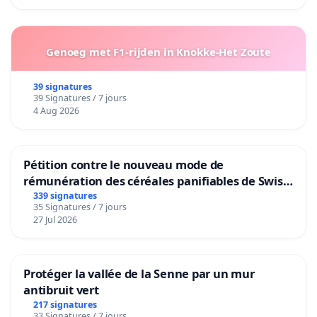
Genoeg met F1-rijden in Knokke-Het Zoute
39 signatures
39 Signatures / 7 jours
4 Aug 2026
Pétition contre le nouveau mode de
rémunération des céréales panifiables de Swiss
granum basé sur la teneur en protéines
339 signatures
35 Signatures / 7 jours
27 Jul 2026
Protéger la vallée de la Senne par un mur
antibruit vert
217 signatures
33 Signatures / 7 jours