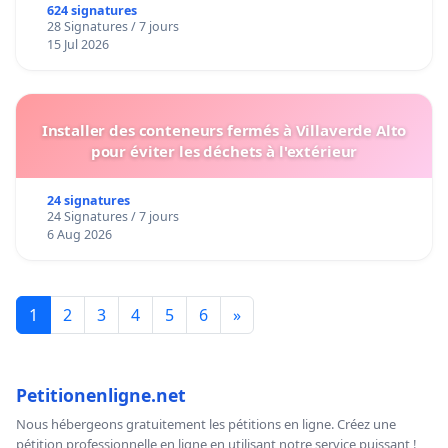
624 signatures
28 Signatures / 7 jours
15 Jul 2026
Installer des conteneurs fermés à Villaverde Alto
pour éviter les déchets à l'extérieur
24 signatures
24 Signatures / 7 jours
6 Aug 2026
1
2
3
4
5
6
»
Petitionenligne.net
Nous hébergeons gratuitement les pétitions en ligne. Créez une
pétition professionnelle en ligne en utilisant notre service puissant !