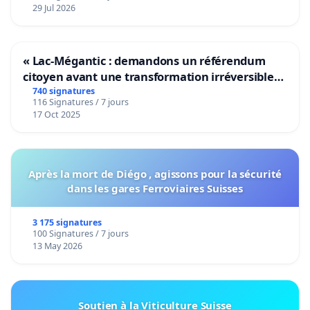
29 Jul 2026
« Lac-Mégantic : demandons un référendum
citoyen avant une transformation irréversible
de notre territoire »
740 signatures
116 Signatures / 7 jours
17 Oct 2025
Après la mort de Diégo , agissons pour la sécurité
dans les gares Ferroviaires Suisses
3 175 signatures
100 Signatures / 7 jours
13 May 2026
Soutien à la Viticulture Suisse