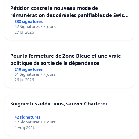
Pétition contre le nouveau mode de
rémunération des céréales panifiables de Swiss
granum basé sur la teneur en protéines
338 signatures
52 Signatures / 7 jours
27 Jul 2026
Pour la fermeture de Zone Bleue et une vraie
politique de sortie de la dépendance
218 signatures
51 Signatures / 7 jours
26 Jul 2026
Soigner les addictions, sauver Charleroi.
42 signatures
42 Signatures / 7 jours
1 Aug 2026