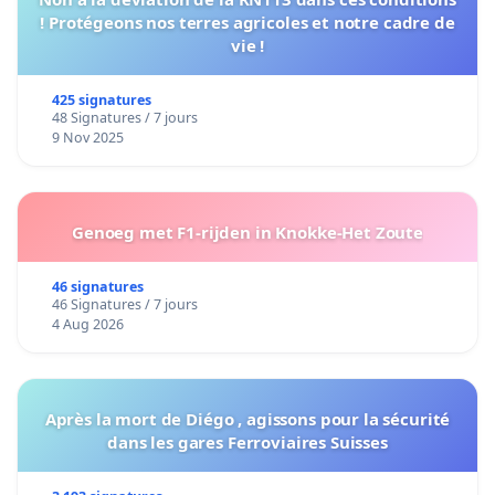
! Protégeons nos terres agricoles et notre cadre de
vie !
425 signatures
48 Signatures / 7 jours
9 Nov 2025
Genoeg met F1-rijden in Knokke-Het Zoute
46 signatures
46 Signatures / 7 jours
4 Aug 2026
Après la mort de Diégo , agissons pour la sécurité
dans les gares Ferroviaires Suisses