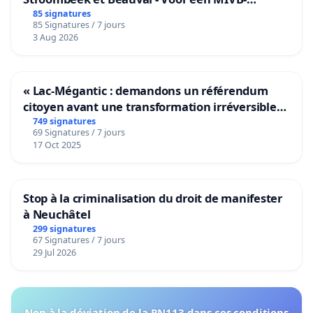
bediening van de wijken Strombeek en Het
85 signatures
85 Signatures / 7 jours
Voor
3 Aug 2026
« Lac-Mégantic : demandons un référendum
citoyen avant une transformation irréversible
de notre territoire »
749 signatures
69 Signatures / 7 jours
17 Oct 2025
Stop à la criminalisation du droit de manifester
à Neuchâtel
299 signatures
67 Signatures / 7 jours
29 Jul 2026
Non à la déviation de la RN113 dans ces conditions