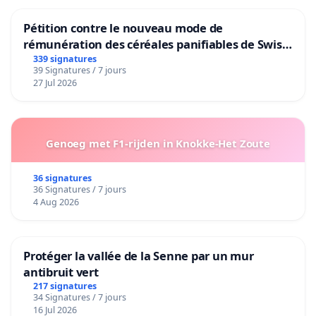
Pétition contre le nouveau mode de
rémunération des céréales panifiables de Swiss
granum basé sur la teneur en protéines
339 signatures
39 Signatures / 7 jours
27 Jul 2026
Genoeg met F1-rijden in Knokke-Het Zoute
36 signatures
36 Signatures / 7 jours
4 Aug 2026
Protéger la vallée de la Senne par un mur
antibruit vert
217 signatures
34 Signatures / 7 jours
16 Jul 2026