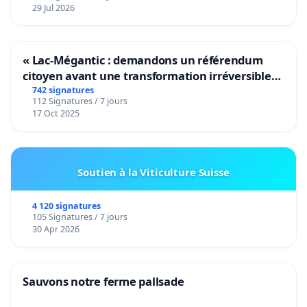
29 Jul 2026
« Lac-Mégantic : demandons un référendum
citoyen avant une transformation irréversible
de notre territoire »
742 signatures
112 Signatures / 7 jours
17 Oct 2025
Soutien à la Viticulture Suisse
4 120 signatures
105 Signatures / 7 jours
30 Apr 2026
Sauvons notre ferme pallsade