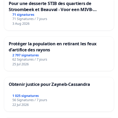
Pour une desserte STIB des quartiers de
Stroombeek et Beauval - Voor een MIVB-
bediening van de wijken Strombeek en Het
71 signatures
71 Signatures / 7 jours
Voor
3 Aug 2026
Protéger la population en retirant les feux
d’artifice des rayons
2 797 signatures
62 Signatures / 7 jours
25 Jul 2026
Obtenir justice pour Zayneb-Cassandra
1 025 signatures
56 Signatures / 7 jours
22 Jul 2026