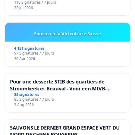
110 Signatures / 7 jours
22 Jul 2026
Soutien à la Viticulture Suisse
4 151 signatures
97 Signatures / 7 jours
30 Apr 2026
Pour une desserte STIB des quartiers de
Stroombeek et Beauval - Voor een MIVB-
bediening van de wijken Strombeek en Het
85 signatures
85 Signatures / 7 jours
Voor
3 Aug 2026
SAUVONS LE DERNIER GRAND ESPACE VERT DU
NORD DE CHENE-BOUGERIES