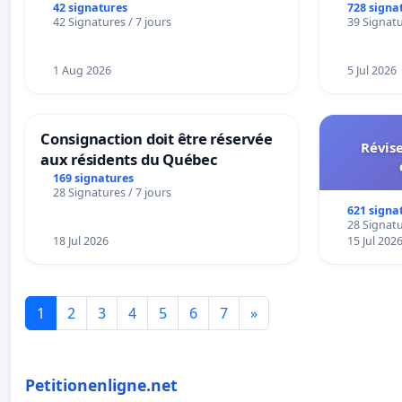
42 signatures
728 signa
42 Signatures / 7 jours
39 Signatu
1 Aug 2026
5 Jul 2026
Consignaction doit être réservée
Révise
aux résidents du Québec
169 signatures
28 Signatures / 7 jours
621 signa
28 Signatu
18 Jul 2026
15 Jul 202
1
2
3
4
5
6
7
»
Petitionenligne.net