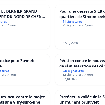
 LE DERNIER GRAND
Pour une desserte STIB 
ERT DU NORD DE CHENE-
quartiers de Stroombeek
ES
Beauval - Voor een MIVB
tures
71 signatures
res / 7 jours
71 Signatures / 7 jours
bediening van de wijken
Strombeek en Het Voor
6
3 Aug 2026
ustice pour Zayneb-
Pétition contre le nouv
a
de rémunération des cér
panifiables de Swiss gr
natures
338 signatures
res / 7 jours
52 Signatures / 7 jours
sur la teneur en protéin
6
27 Jul 2026
m local contre le projet
Protéger la vallée de la 
ateur à Vitry-sur-Seine
un mur antibruit vert