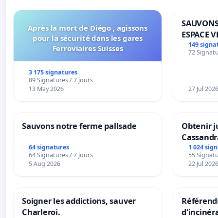
SAUVONS
Après la mort de Diégo , agissons
ESPACE V
pour la sécurité dans les gares
BOUGERI
149 signa
Ferroviaires Suisses
72 Signatu
3 175 signatures
89 Signatures / 7 jours
13 May 2026
27 Jul 202
Sauvons notre ferme pallsade
Obtenir j
Cassandr
64 signatures
1 024 sig
64 Signatures / 7 jours
55 Signatu
5 Aug 2026
22 Jul 202
Soigner les addictions, sauver
Référendu
Charleroi.
d'incinér