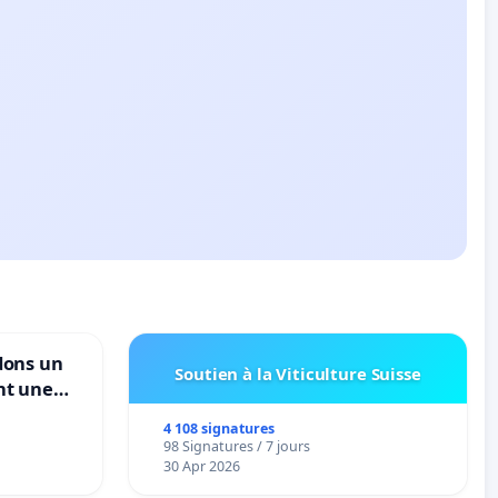
dons un
Soutien à la Viticulture Suisse
nt une
ble de
4 108 signatures
98 Signatures / 7 jours
30 Apr 2026