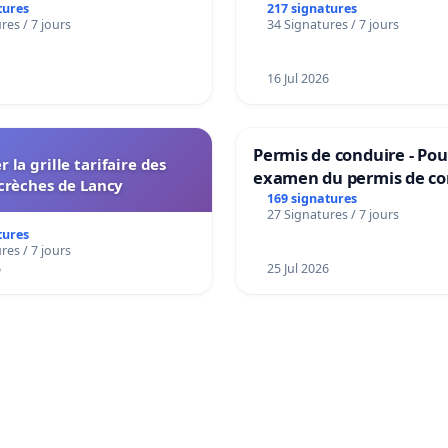
tures
217 signatures
res / 7 jours
34 Signatures / 7 jours
16 Jul 2026
Permis de conduire - Pou
r la grille tarifaire des
examen du permis de co
crèches de Lancy
accessible dans plusieur
169 signatures
27 Signatures / 7 jours
à Bruxelles
tures
res / 7 jours
6
25 Jul 2026