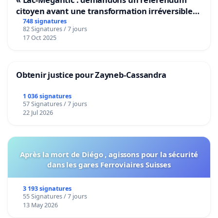
citoyen avant une transformation irréversible
de notre territoire »
748 signatures
82 Signatures / 7 jours
17 Oct 2025
Obtenir justice pour Zayneb-Cassandra
1 036 signatures
57 Signatures / 7 jours
22 Jul 2026
Après la mort de Diégo , agissons pour la sécurité
dans les gares Ferroviaires Suisses
3 193 signatures
55 Signatures / 7 jours
13 May 2026