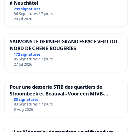
à Neuchâtel
299 signatures
86 Signatures / 7 jours
29 Jul 2026
SAUVONS LE DERNIER GRAND ESPACE VERT DU
NORD DE CHENE-BOUGERIES
172 signatures
85 Signatures / 7 jours
27 Jul 2026
Pour une desserte STIB des quartiers de
Stroombeek et Beauval - Voor een MIVB-
bediening van de wijken Strombeek en Het
83 signatures
83 Signatures / 7 jours
Voor
3 Aug 2026
« Lac-Mégantic : demandons un référendum