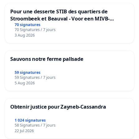
Pour une desserte STIB des quartiers de
Stroombeek et Beauval - Voor een MIVB-
bediening van de wijken Strombeek en Het
70 signatures
70 Signatures / 7 jours
Voor
3 Aug 2026
Sauvons notre ferme pallsade
59 signatures
59 Signatures / 7 jours
5 Aug 2026
Obtenir justice pour Zayneb-Cassandra
1 024 signatures
58 Signatures / 7 jours
22 Jul 2026