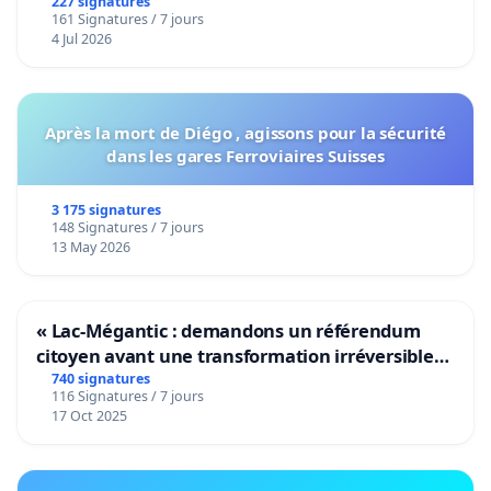
227 signatures
161 Signatures / 7 jours
4 Jul 2026
Après la mort de Diégo , agissons pour la sécurité
dans les gares Ferroviaires Suisses
3 175 signatures
148 Signatures / 7 jours
13 May 2026
« Lac-Mégantic : demandons un référendum
citoyen avant une transformation irréversible
de notre territoire »
740 signatures
116 Signatures / 7 jours
17 Oct 2025