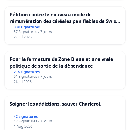
Pétition contre le nouveau mode de
rémunération des céréales panifiables de Swiss
granum basé sur la teneur en protéines
338 signatures
57 Signatures / 7 jours
27 Jul 2026
Pour la fermeture de Zone Bleue et une vraie
politique de sortie de la dépendance
218 signatures
51 Signatures / 7 jours
26 Jul 2026
Soigner les addictions, sauver Charleroi.
42 signatures
42 Signatures / 7 jours
1 Aug 2026