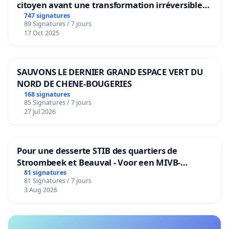
citoyen avant une transformation irréversible
de notre territoire »
747 signatures
89 Signatures / 7 jours
17 Oct 2025
SAUVONS LE DERNIER GRAND ESPACE VERT DU
NORD DE CHENE-BOUGERIES
168 signatures
85 Signatures / 7 jours
27 Jul 2026
Pour une desserte STIB des quartiers de
Stroombeek et Beauval - Voor een MIVB-
bediening van de wijken Strombeek en Het
81 signatures
81 Signatures / 7 jours
Voor
3 Aug 2026