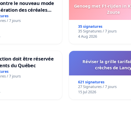
 contre le nouveau mode
Genoeg met F1-rijden in 
ération des céréales
Zoute
es de Swiss granum basé
tures
res / 7 jours
neur en protéines
35 signatures
35 Signatures / 7 jours
6
4 Aug 2026
tion doit être réservée
Réviser la grille tarifa
dents du Québec
crèches de Lanc
tures
res / 7 jours
621 signatures
27 Signatures / 7 jours
6
15 Jul 2026