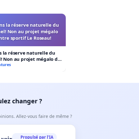
s la réserve naturelle du
el! Non au projet mégalo
ntre sportif Le Roseau!
 la réserve naturelle du
! Non au projet mégalo du
rtif Le Roseau!
atures
ulez changer ?
pinions. Allez-vous faire de même ?
Propulsé par l’IA
 voir