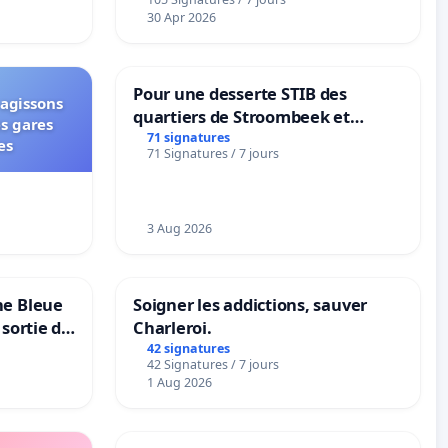
30 Apr 2026
Pour une desserte STIB des
 agissons
quartiers de Stroombeek et
es gares
Beauval - Voor een MIVB-
71 signatures
es
71 Signatures / 7 jours
bediening van de wijken
Strombeek en Het Voor
3 Aug 2026
ne Bleue
Soigner les addictions, sauver
 sortie de
Charleroi.
42 signatures
42 Signatures / 7 jours
1 Aug 2026