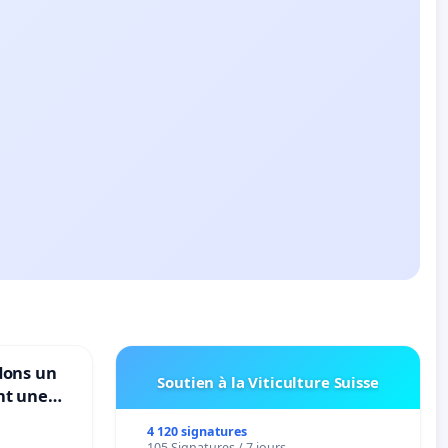
dons un
Soutien à la Viticulture Suisse
nt une
ble de
4 120 signatures
105 Signatures / 7 jours