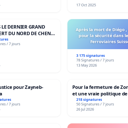
6
17 Oct 2025
 LE DERNIER GRAND
Après la mort de Diégo ,
ERT DU NORD DE CHENE-
pour la sécurité dans l
ES
tures
Ferroviaires Suiss
res / 7 jours
3 175 signatures
78 Signatures / 7 jours
6
13 May 2026
ustice pour Zayneb-
Pour la fermeture de Zo
a
et une vraie politique de
la dépendance
natures
218 signatures
res / 7 jours
50 Signatures / 7 jours
6
26 Jul 2026