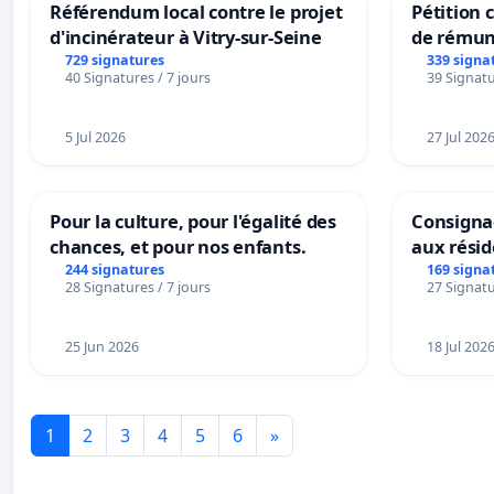
Référendum local contre le projet
Pétition
d'incinérateur à Vitry-sur-Seine
de rémun
panifiabl
729 signatures
339 signa
40 Signatures / 7 jours
39 Signatu
sur la te
5 Jul 2026
27 Jul 202
Pour la culture, pour l'égalité des
Consignac
chances, et pour nos enfants.
aux rési
244 signatures
169 signa
28 Signatures / 7 jours
27 Signatu
25 Jun 2026
18 Jul 202
1
2
3
4
5
6
»