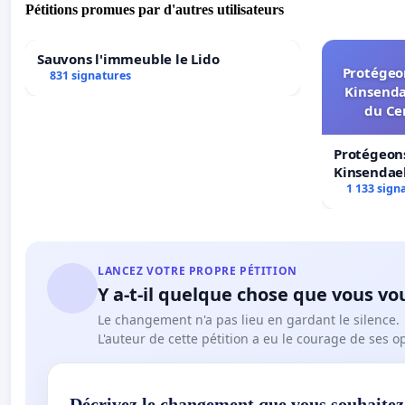
Pétitions promues par d'autres utilisateurs
Sauvons l'immeuble le Lido
Protégeon
831 signatures
Kinsenda
du Ce
Protégeons
Kinsendael
Centre spo
1 133 sign
LANCEZ VOTRE PROPRE PÉTITION
Y a-t-il quelque chose que vous vo
Le changement n'a pas lieu en gardant le silence.
L'auteur de cette pétition a eu le courage de ses o
Décrivez le changement que vous souhaitez