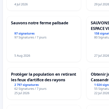
4 Jul 2026
29 Jul 202
Sauvons notre ferme pallsade
SAUVONS
ESPACE V
BOUGERI
97 signatures
158 signa
97 Signatures / 7 jours
80 Signatu
5 Aug 2026
27 Jul 202
Protéger la population en retirant
Obtenir j
les feux d’artifice des rayons
Cassandr
2 797 signatures
1 024 sig
62 Signatures / 7 jours
55 Signatu
25 Jul 2026
22 Jul 202