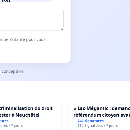
on percutante pour vous.
a conception
 criminalisation du droit
« Lac-Mégantic : deman
ester à Neuchâtel
référendum citoyen ava
transformation irréversi
tures
742 signatures
ures / 7 jours
112 Signatures / 7 jours
notre territoire »