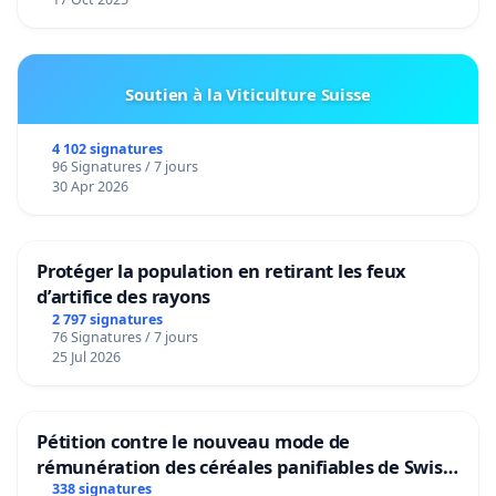
Soutien à la Viticulture Suisse
4 102 signatures
96 Signatures / 7 jours
30 Apr 2026
Protéger la population en retirant les feux
d’artifice des rayons
2 797 signatures
76 Signatures / 7 jours
25 Jul 2026
Pétition contre le nouveau mode de
rémunération des céréales panifiables de Swiss
granum basé sur la teneur en protéines
338 signatures