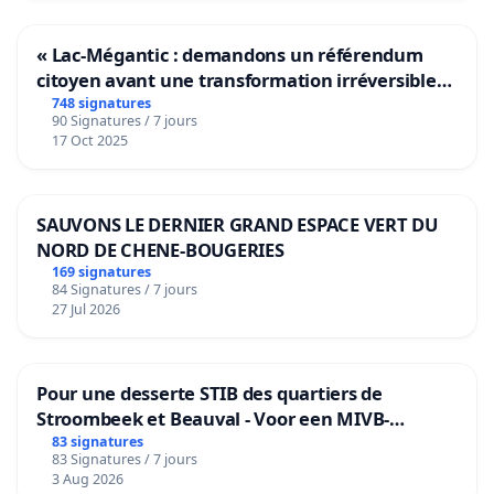
« Lac-Mégantic : demandons un référendum
citoyen avant une transformation irréversible
de notre territoire »
748 signatures
90 Signatures / 7 jours
17 Oct 2025
SAUVONS LE DERNIER GRAND ESPACE VERT DU
NORD DE CHENE-BOUGERIES
169 signatures
84 Signatures / 7 jours
27 Jul 2026
Pour une desserte STIB des quartiers de
Stroombeek et Beauval - Voor een MIVB-
bediening van de wijken Strombeek en Het
83 signatures
83 Signatures / 7 jours
Voor
3 Aug 2026