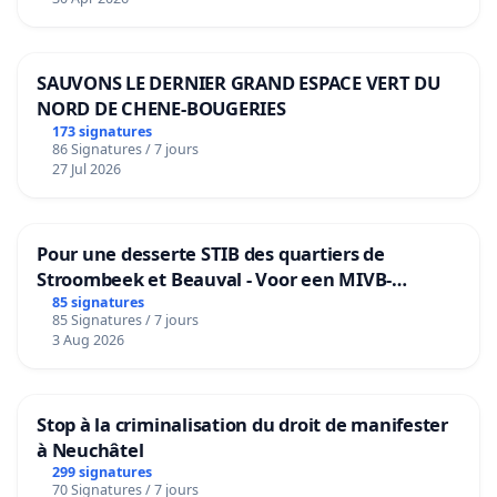
SAUVONS LE DERNIER GRAND ESPACE VERT DU
NORD DE CHENE-BOUGERIES
173 signatures
86 Signatures / 7 jours
27 Jul 2026
Pour une desserte STIB des quartiers de
Stroombeek et Beauval - Voor een MIVB-
bediening van de wijken Strombeek en Het
85 signatures
85 Signatures / 7 jours
Voor
3 Aug 2026
Stop à la criminalisation du droit de manifester
à Neuchâtel
299 signatures
70 Signatures / 7 jours