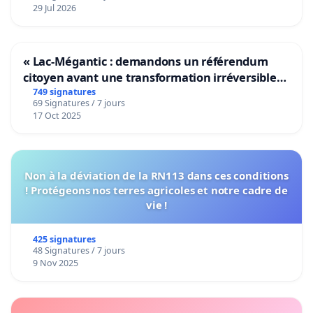
29 Jul 2026
« Lac-Mégantic : demandons un référendum
citoyen avant une transformation irréversible
de notre territoire »
749 signatures
69 Signatures / 7 jours
17 Oct 2025
Non à la déviation de la RN113 dans ces conditions
! Protégeons nos terres agricoles et notre cadre de
vie !
425 signatures
48 Signatures / 7 jours
9 Nov 2025