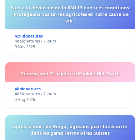
Non à la déviation de la RN113 dans ces conditions
! Protégeons nos terres agricoles et notre cadre de
vie !
425 signatures
48 Signatures / 7 jours
9 Nov 2025
Genoeg met F1-rijden in Knokke-Het Zoute
46 signatures
46 Signatures / 7 jours
4 Aug 2026
Après la mort de Diégo , agissons pour la sécurité
dans les gares Ferroviaires Suisses