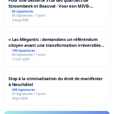
Pour une desserte STIB des quartiers de
Stroombeek et Beauval - Voor een MIVB-
bediening van de wijken Strombeek en Het
85 signatures
85 Signatures / 7 jours
Voor
3 Aug 2026
« Lac-Mégantic : demandons un référendum
citoyen avant une transformation irréversible
de notre territoire »
749 signatures
69 Signatures / 7 jours
17 Oct 2025
Stop à la criminalisation du droit de manifester
à Neuchâtel
299 signatures
67 Signatures / 7 jours
29 Jul 2026