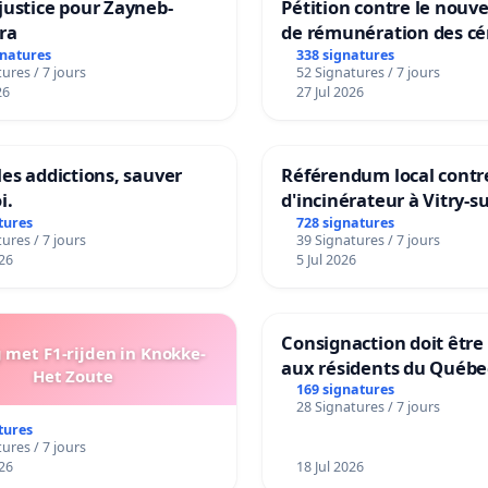
justice pour Zayneb-
Pétition contre le nou
ion de la convention collective de travail pour la formation
ra
de rémunération des cé
panifiables de Swiss g
te, avec l'ajout d'une clause pour la délivrance de
gnatures
338 signatures
ures / 7 jours
52 Signatures / 7 jours
sur la teneur en protéi
ts
26
27 Jul 2026
ssion de la carte de compétence convention collective de
les addictions, sauver
Référendum local contre
 à jour la convention collective de travail MC/Ecochèque :
i.
d'incinérateur à Vitry-s
e la conversion de l'écochèque en MC/repas + règlement
tures
728 signatures
 start-up
ures / 7 jours
39 Signatures / 7 jours
26
5 Jul 2026
 jour du permis de conduire convention collective
ment gratuit, prix du marché,...)
tion Collective de Travail pour la mise en place d'équipes
Consignaction doit être
met F1-rijden in Knokke-
end (travail les dimanches et jours fériés - 2x12h + FD =
aux résidents du Québe
Het Zoute
169 signatures
28 Signatures / 7 jours
avec la convention collective du travail de nuit, avec
tures
ures / 7 jours
ion de salaire horaire majoré sur la base du volontariat et
26
18 Jul 2026
 à durée indéterminée.