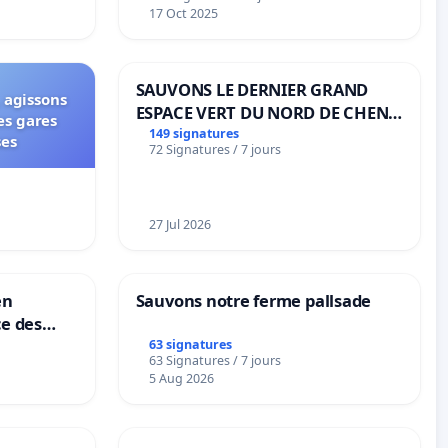
notre territoire »
17 Oct 2025
SAUVONS LE DERNIER GRAND
 agissons
ESPACE VERT DU NORD DE CHENE-
es gares
BOUGERIES
149 signatures
ses
72 Signatures / 7 jours
27 Jul 2026
en
Sauvons notre ferme pallsade
ce des
63 signatures
63 Signatures / 7 jours
5 Aug 2026