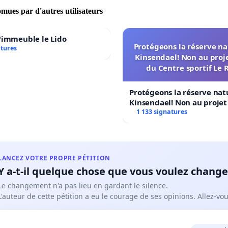
omues par d'autres utilisateurs
cation des emplois : les partenaires sociaux sont
us que pour rendre le secteur à nouveau attractif
'immeuble le Lido
 la classification des emplois le moyen idéal pour rendre
Protégeons la réserve na
atures
res du secteur plus attractifs
Kinsendael! Non au proj
du Centre sportif Le 
cet effet, un groupe de travail est en cours de constitution
uel un système de refroidissement est prévu pour le
Protégeons la réserve nat
l non mobile.
Kinsendael! Non au proje
ime de congélation sera établie. Dans le même groupe de
Centre sportif Le Roseau!
1 133 signatures
la classification des emplois du
nnel de conduite sera élaboré, les deux échelles salariales
s les plus basses étant
LANCEZ VOTRE PROPRE PÉTITION
ncrètement, cela signifie que les deux échelles les plus
Y a-t-il quelque chose que vous voulez change
actuelles serviront de
Le changement n'a pas lieu en gardant le silence.
L'auteur de cette pétition a eu le courage de ses opinions. Allez-v
 départ pour les deux classes les plus basses. Ce groupe
il doit parvenir à un accord sur
2 afin que les classifications des emplois puissent