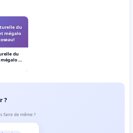
turelle du
et mégalo
Roseau!
urelle du
t mégalo du
r ?
ous faire de même ?