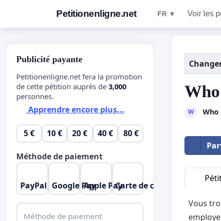
Petitionenligne.net
Voir les p
FR ▼
Publicité payante
Changer
Petitionenligne.net fera la promotion
de cette pétition auprès de
3,000
Who 
personnes.
Apprendre encore plus...
Who h
W
5 €
10 €
20 €
40 €
80 €
Par
Méthode de paiement
Péti
PayPal
Google Pay
Apple Pay
Carte de crédit
Vous tro
Méthode de paiement
employeu