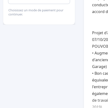
conducte
Choisissez un mode de paiement pour
accord d
continuer.
Projet d
07/10/2
POUVOI
• Augmen
d'ancien
Garage)
• Bon ca
équivalen
l'entrep
égalemen
de travai
2019)