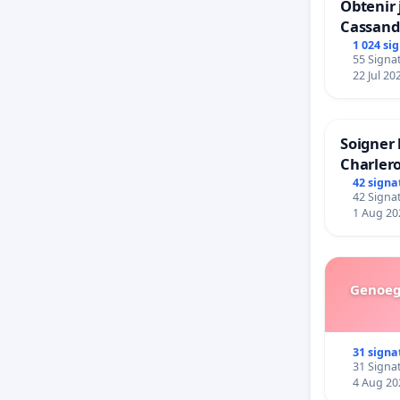
Obtenir 
• Extens
Cassand
permanen
1 024 si
55 Signat
certifica
22 Jul 20
• Suppre
travail
Soigner 
• Mettre
Charlero
permettr
42 signa
pour les
42 Signat
1 Aug 20
• Mise à
(encadre
• Conven
Genoeg 
de week-
38h), à
analogie 
31 signa
31 Signat
attribut
4 Aug 20
contrats