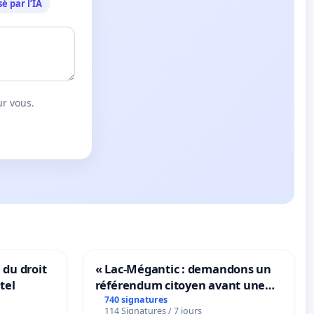
é par l’IA
ur vous.
 du droit
« Lac-Mégantic : demandons un
tel
référendum citoyen avant une
transformation irréversible de
740 signatures
114 Signatures / 7 jours