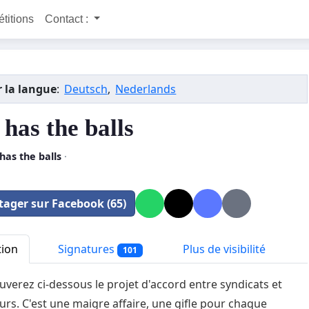
étitions
Contact :
 la langue
:
Deutsch
,
Nederlands
has the balls
as the balls
·
tager sur Facebook (65)
tion
Signatures
Plus de visibilité
101
uverez ci-dessous le projet d'accord entre syndicats et
rs. C'est une maigre affaire, une gifle pour chaque