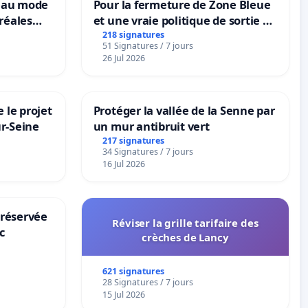
veau mode
Pour la fermeture de Zone Bleue
réales
et une vraie politique de sortie de
ranum basé
la dépendance
218 signatures
51 Signatures / 7 jours
nes
26 Jul 2026
 le projet
Protéger la vallée de la Senne par
ur-Seine
un mur antibruit vert
217 signatures
34 Signatures / 7 jours
16 Jul 2026
 réservée
Réviser la grille tarifaire des
c
crèches de Lancy
621 signatures
28 Signatures / 7 jours
15 Jul 2026