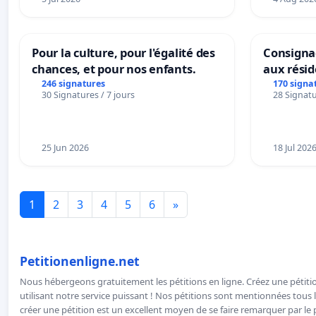
Pour la culture, pour l'égalité des
Consignac
chances, et pour nos enfants.
aux rési
246 signatures
170 signa
30 Signatures / 7 jours
28 Signatu
25 Jun 2026
18 Jul 202
1
2
3
4
5
6
»
Petitionenligne.net
Nous hébergeons gratuitement les pétitions en ligne. Créez une pétitio
utilisant notre service puissant ! Nos pétitions sont mentionnées tous l
créer une pétition est un excellent moyen de se faire remarquer par le p