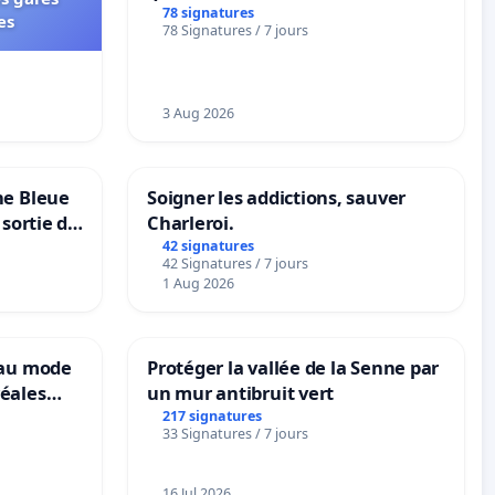
Beauval - Voor een MIVB-
78 signatures
es
78 Signatures / 7 jours
bediening van de wijken
Strombeek en Het Voor
3 Aug 2026
ne Bleue
Soigner les addictions, sauver
 sortie de
Charleroi.
42 signatures
42 Signatures / 7 jours
1 Aug 2026
eau mode
Protéger la vallée de la Senne par
éales
un mur antibruit vert
anum basé
217 signatures
33 Signatures / 7 jours
es
16 Jul 2026