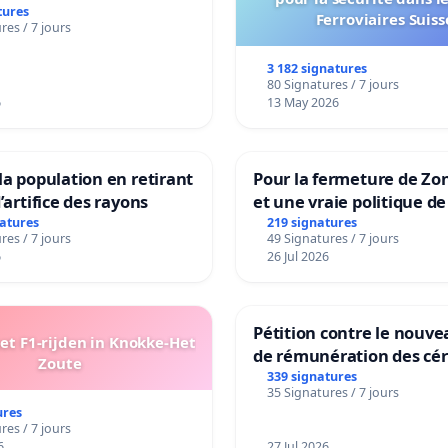
ES
tures
Ferroviaires Suiss
res / 7 jours
3 182 signatures
80 Signatures / 7 jours
6
13 May 2026
la population en retirant
Pour la fermeture de Zo
’artifice des rayons
et une vraie politique de
la dépendance
natures
219 signatures
res / 7 jours
49 Signatures / 7 jours
6
26 Jul 2026
Pétition contre le nouv
t F1-rijden in Knokke-Het
de rémunération des cér
Zoute
panifiables de Swiss gr
339 signatures
35 Signatures / 7 jours
sur la teneur en protéin
ures
res / 7 jours
6
27 Jul 2026