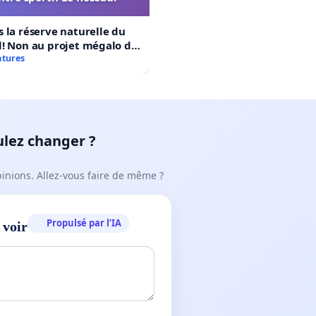
 la réserve naturelle du
! Non au projet mégalo du
rtif Le Roseau!
atures
ulez changer ?
pinions. Allez-vous faire de même ?
Propulsé par l’IA
 voir