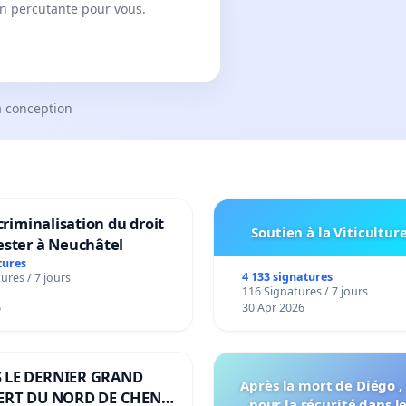
on percutante pour vous.
a conception
 criminalisation du droit
Soutien à la Viticultur
ester à Neuchâtel
tures
4 133 signatures
ures / 7 jours
116 Signatures / 7 jours
6
30 Apr 2026
 LE DERNIER GRAND
Après la mort de Diégo ,
ERT DU NORD DE CHENE-
pour la sécurité dans l