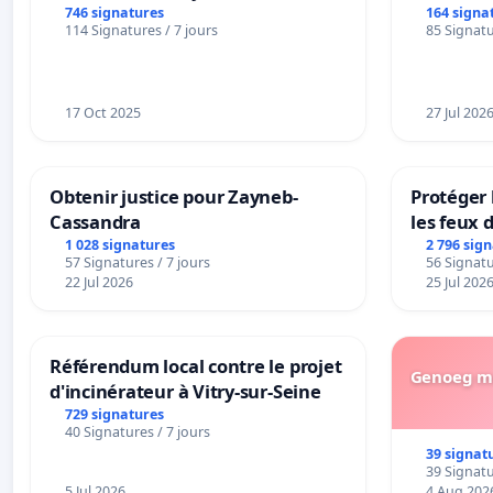
transformation irréversible de
BOUGERI
746 signatures
164 signa
114 Signatures / 7 jours
85 Signatu
notre territoire »
17 Oct 2025
27 Jul 202
Obtenir justice pour Zayneb-
Protéger 
Cassandra
les feux d
1 028 signatures
2 796 sig
57 Signatures / 7 jours
56 Signatu
22 Jul 2026
25 Jul 202
Référendum local contre le projet
Genoeg me
d'incinérateur à Vitry-sur-Seine
729 signatures
40 Signatures / 7 jours
39 signat
39 Signatu
5 Jul 2026
4 Aug 202