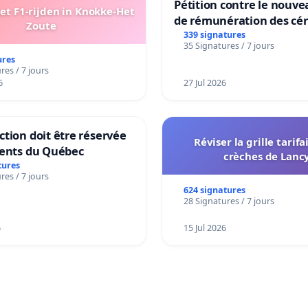
Pétition contre le nouv
t F1-rijden in Knokke-Het
de rémunération des cér
Zoute
symptômes longs COVID et des complications COVID-19.
panifiables de Swiss gr
339 signatures
35 Signatures / 7 jours
sur la teneur en protéin
ures
theprevalenceoflongcovidsymptomsandcovid19complication
res / 7 jours
6
27 Jul 2026
ld A. Into the looking glass : post-viral syndrome post
ctitioners RC of G, Scotland HI. COVID-19 rapid guideline
tion doit être réservée
Réviser la grille tarifa
deline 2020 ; : 1-35.
dents du Québec
crèches de Lanc
tures
res / 7 jours
624 signatures
28 Signatures / 7 jours
6
15 Jul 2026