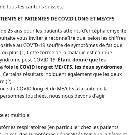
de tous les cantons suisses,
TIENTS ET PATIENTES DE COVID LONG ET ME/CFS
 de 25 ans pour les patients atteints d'encéphalomyélite
aite vous inviter à reconnaître que, selon les chiffres
positive au COVID-19 souffre de symptômes de fatigue
ou plus.(1) Cette forme de la maladie est connue
 syndrome post-COVID-19.
Étant donné que les
 fois le COVID long et ME/CFS, les deux syndromes
e
. Certains résultats indiquent également que les deux
re.(2)
nce du COVID long et de ME/CFS à la suite de la
s personnes touchées, nous nous devons d'agir
e et multiple:
mes respiratoires (en particulier chez les patients
laires, des symptômes généralisés tels que la fièvre et