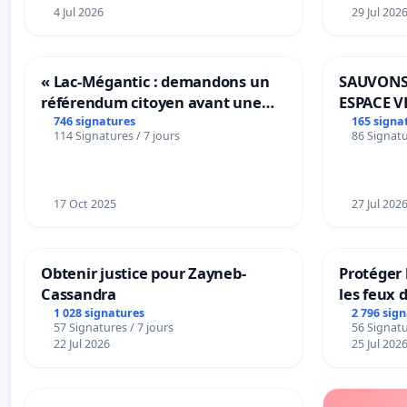
d'autres atteintes graves comme le cancer et les trauma
4 Jul 2026
29 Jul 202
Nous laissons aux comités d'experts et au GDK le soin d
final.
« Lac-Mégantic : demandons un
SAUVONS
Nous espérons une prise de contact ainsi qu’une prise d
référendum citoyen avant une
ESPACE V
Pour plus d'informations, visitez notre site web à l'adr
transformation irréversible de
BOUGERI
746 signatures
165 signa
114 Signatures / 7 jours
86 Signatu
notre territoire »
Avec nos remerciements et nos respectueuses saluta
17 Oct 2025
27 Jul 202
Au nom des personnes concernées et de l'association
Nicole Spillmann, présidente
Obtenir justice pour Zayneb-
Protéger 
nicole.spillmann@mecfs.ch
Cassandra
les feux d
Dr. Andreas Walther
1 028 signatures
2 796 sig
57 Signatures / 7 jours
56 Signatu
Psychologie clinique et psychothérapie
22 Jul 2026
25 Jul 202
Université de Zurich, Zurich, Suisse
a.walther@psychologie.uzh.ch