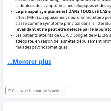
la douleur, des symptômes neurologiques et des 
Le principal symptôme est DANS TOUS LES CAS es
effort (MPE) ou épuisement neuro-immunitaire post
classé comme symptôme principal dans la littératu
invalidant et ne peut être détecté par le laborat
Les patients atteints de COVID Long et de ME/CFS
adéquate, en raison de leur état d’épuisement prof
malades psychosomatiques.
L'expérience montre que les malades de ME/CFS so
exemple avec une thérapie par l'exercice, qui ca
...Montrer plus
approches thérapeutiques similaires pourraient do
Un autre problème extrêmement grave est que les e
malades atteints de ME/CFS sont aptes au travail. 
sociales et financières pour les personnes concern
anticipées dans le cas des patients de COVID long. 
Contacter l’auteur de la pétition
COVID long et de ME/CFS est encore plus élevé en 
En outre, il n'existe actuellement aucun traitement di
patients de retrouver rapidement une vie fonctionnell