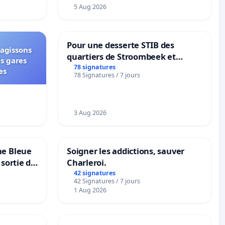
5 Aug 2026
Pour une desserte STIB des
 agissons
quartiers de Stroombeek et
es gares
Beauval - Voor een MIVB-
78 signatures
es
78 Signatures / 7 jours
bediening van de wijken
Strombeek en Het Voor
3 Aug 2026
ne Bleue
Soigner les addictions, sauver
 sortie de
Charleroi.
42 signatures
42 Signatures / 7 jours
1 Aug 2026