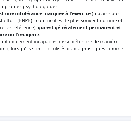
symptômes psychologiques.
t une intolérance marquée à l'exercice
(malaise post
 effort (ENPE) - comme il est le plus souvent nommé et
re de référence),
qui est généralement permanent et
oire ou l'imagerie
.
 sont également incapables de se défendre de manière
ond, lorsqu'ils sont ridiculisés ou diagnostiqués comme
nt fréquemment traités de manière erronée, par
use souvent de grands dommages consécutifs. Des
nc également être appliquées à tort au COVID long.
xperts de l’AI déterminent souvent trop tôt que les
Cela a souvent de graves conséquences sanitaires,
ées. De même, de telles décisions erronées doivent être
Le taux de suicide déjà élevé des patients souffrant de
raison de ces erreurs de jugement du système.
sponible pour le COVID long ou ME/CFS qui permette aux
e. Les malades de ME/CFS souffrent généralement de la