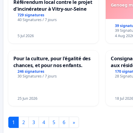
Référendum local contre le projet
Références
Genoeg me
d'incinérateur à Vitry-sur-Seine
1 Office for National Statistics U. La prévalence des 
729 signatures
40 Signatures / 7 jours
Londres, 2021
39 signat
https://www.ons.gov.uk/news/statementsandletters/
39 Signatu
(consulté le 11 mars 2021).
5 Jul 2026
4 Aug 202
2 Perrin R, Riste L, Hann M, Walther A, Mukherjee A, Hea
COVID-19. Med Hypotheses 2020 ; 144 : 110055.
3 National Institute for Health and Care Excellence, Pra
Pour la culture, pour l'égalité des
Consignac
: managing the long-term effects of COVID-19. NICE Gui
chances, et pour nos enfants.
aux rési
246 signatures
170 signa
30 Signatures / 7 jours
28 Signatu
25 Jun 2026
18 Jul 202
1
2
3
4
5
6
»