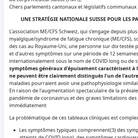
Chers parlements cantonaux et législatifs communaux 
UNE STRATÉGIE NATIONALE SUISSE POUR LES PA
L'association ME/CFS Schweiz, qui s’engage depuis plus
myalgique/syndrome de fatigue chronique (ME/CFS), souh
des cas au Royaume-Uni, une personne sur dix testée 
et d'autres symptômes sur une période de 12 semaines 
internationalement sous le nom de COVID long ou de
symptômes généraux d'épuisement caractérisent à la
ne peuvent être clairement distingués l'un de l'autr
maladies pourraient avoir une pathophysiologie similai
En raison de l'augmentation spectaculaire de la prévale
pandémie de coronavirus et des graves limitations de
immédiatement
La problématique de ces tableaux cliniques est complex
Les symptômes typiques comprennent(3) des symptô
atteints de COVID long), des symptômes cardiovascu