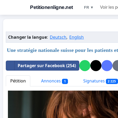
Petitionenligne.net
Voir les p
FR ▼
Changer la langue
:
Deutsch
,
English
Une stratégie nationale suisse pour les patients 
Partager sur Facebook (254)
Pétition
Annonces
Signatures
1
2 225