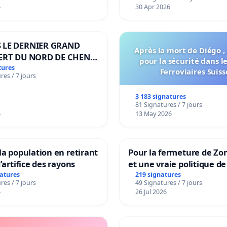
tismes - qui ne se stabilisent pas en quelques mois.
6
30 Apr 2026
e décider qui va et doit mettre en œuvre la stratégie au
 LE DERNIER GRAND
e position de votre part.
Après la mort de Diégo ,
ERT DU NORD DE CHENE-
esse
www.mecfs.ch
.
pour la sécurité dans l
ES
tures
Ferroviaires Suiss
res / 7 jours
tions.
3 183 signatures
81 Signatures / 7 jours
6
13 May 2026
 ME/CFS Schweiz:
la population en retirant
Pour la fermeture de Zo
’artifice des rayons
et une vraie politique de
la dépendance
natures
219 signatures
res / 7 jours
49 Signatures / 7 jours
6
26 Jul 2026