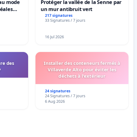
eau mode
Protéger la vallée de la Senne par
éales
un mur antibruit vert
anum basé
217 signatures
33 Signatures / 7 jours
es
s
16 Jul 2026
ire des
Installer des conteneurs fermés à
y
Villaverde Alto pour éviter les
déchets à l'extérieur
24 signatures
24 Signatures / 7 jours
6 Aug 2026