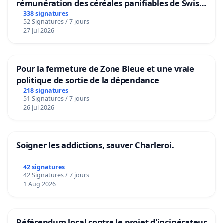
rémunération des céréales panifiables de Swiss
granum basé sur la teneur en protéines
338 signatures
52 Signatures / 7 jours
27 Jul 2026
Pour la fermeture de Zone Bleue et une vraie
politique de sortie de la dépendance
218 signatures
51 Signatures / 7 jours
26 Jul 2026
Soigner les addictions, sauver Charleroi.
42 signatures
42 Signatures / 7 jours
1 Aug 2026
Référendum local contre le projet d'incinérateur