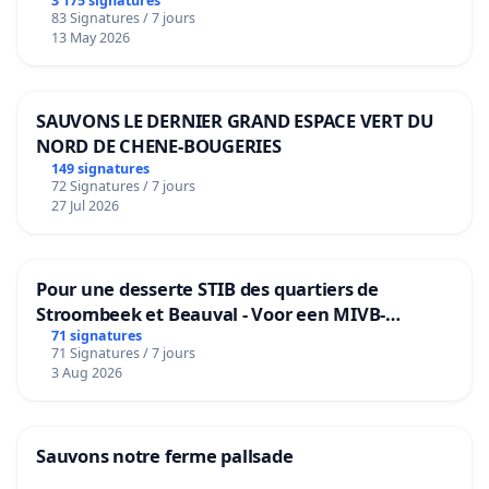
3 175 signatures
83 Signatures / 7 jours
13 May 2026
SAUVONS LE DERNIER GRAND ESPACE VERT DU
NORD DE CHENE-BOUGERIES
149 signatures
72 Signatures / 7 jours
27 Jul 2026
Pour une desserte STIB des quartiers de
Stroombeek et Beauval - Voor een MIVB-
bediening van de wijken Strombeek en Het
71 signatures
71 Signatures / 7 jours
Voor
3 Aug 2026
Sauvons notre ferme pallsade