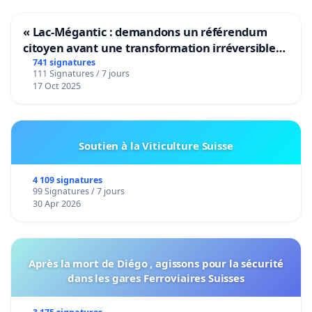
« Lac-Mégantic : demandons un référendum
citoyen avant une transformation irréversible
de notre territoire »
741 signatures
111 Signatures / 7 jours
17 Oct 2025
Soutien à la Viticulture Suisse
4 109 signatures
99 Signatures / 7 jours
30 Apr 2026
Après la mort de Diégo , agissons pour la sécurité
dans les gares Ferroviaires Suisses