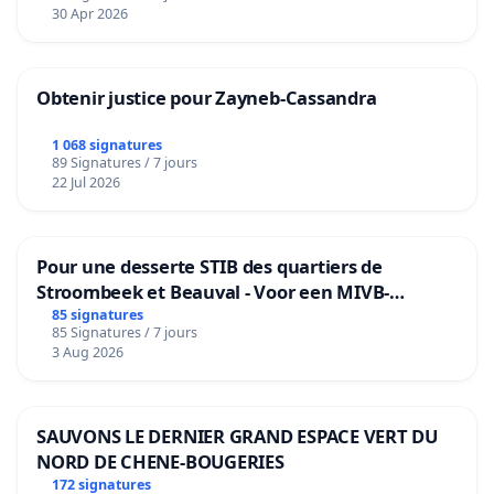
30 Apr 2026
Obtenir justice pour Zayneb-Cassandra
1 068 signatures
89 Signatures / 7 jours
22 Jul 2026
Pour une desserte STIB des quartiers de
Stroombeek et Beauval - Voor een MIVB-
bediening van de wijken Strombeek en Het
85 signatures
85 Signatures / 7 jours
Voor
3 Aug 2026
SAUVONS LE DERNIER GRAND ESPACE VERT DU
NORD DE CHENE-BOUGERIES
172 signatures