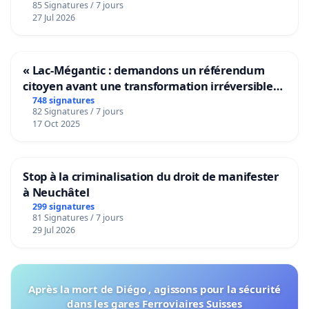
85 Signatures / 7 jours
27 Jul 2026
« Lac-Mégantic : demandons un référendum
citoyen avant une transformation irréversible
de notre territoire »
748 signatures
82 Signatures / 7 jours
17 Oct 2025
Stop à la criminalisation du droit de manifester
à Neuchâtel
299 signatures
81 Signatures / 7 jours
29 Jul 2026
Après la mort de Diégo , agissons pour la sécurité
dans les gares Ferroviaires Suisses