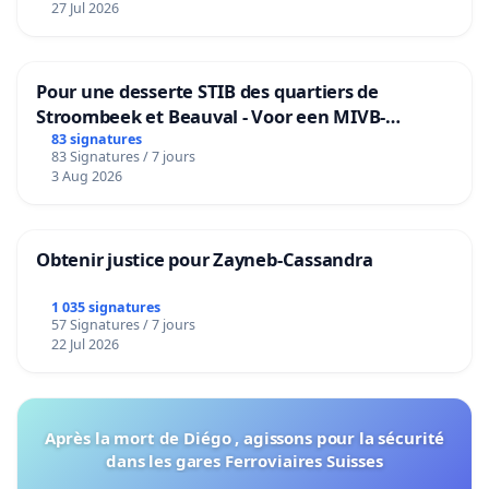
27 Jul 2026
Pour une desserte STIB des quartiers de
Stroombeek et Beauval - Voor een MIVB-
bediening van de wijken Strombeek en Het
83 signatures
83 Signatures / 7 jours
Voor
3 Aug 2026
Obtenir justice pour Zayneb-Cassandra
1 035 signatures
57 Signatures / 7 jours
22 Jul 2026
Après la mort de Diégo , agissons pour la sécurité
dans les gares Ferroviaires Suisses