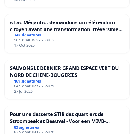
« Lac-Mégantic : demandons un référendum
citoyen avant une transformation irréversible
de notre territoire »
748 signatures
90 Signatures / 7 jours
17 Oct 2025
SAUVONS LE DERNIER GRAND ESPACE VERT DU
NORD DE CHENE-BOUGERIES
169 signatures
84 Signatures / 7 jours
27 Jul 2026
Pour une desserte STIB des quartiers de
Stroombeek et Beauval - Voor een MIVB-
bediening van de wijken Strombeek en Het
83 signatures
83 Signatures / 7 jours