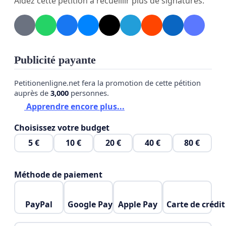
Aidez cette pétition à recueillir plus de signatures.
سنساندها بكل سرور! لم تنتقد ملكة جمال المغرب من قبل
المغاربة بسبب أصلها المزدوج ولكن خاصة بسبب خطابها
التشهيري والدعائي بخصوص جدتها الجزائرية التي كانت
ستعلم المرأة المغربية الخياطة والاستقلال! للأسف ، تحاول
وسائل الإعلام الدعائية غير النزيهة إثارة جدل زائف وتصوير
Publicité payante
هؤلاء المغاربة على أنهم عنصريون!
واضح أن المرشحة كوثر بن حليمة لا تملك ما يلزم لتمثيل
Petitionenligne.net fera la promotion de cette pétition
auprès de
3,000
personnes.
المرأة المغربية كما ينبغي.
Apprendre encore plus...
نتمى لها حسن الحظ لكنها ستكون بدون دعمنا!
Choisissez votre budget
5 €
10 €
20 €
40 €
80 €
Méthode de paiement
PayPal
Google Pay
Apple Pay
Carte de crédit