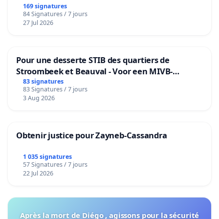
169 signatures
84 Signatures / 7 jours
27 Jul 2026
Pour une desserte STIB des quartiers de
Stroombeek et Beauval - Voor een MIVB-
bediening van de wijken Strombeek en Het
83 signatures
83 Signatures / 7 jours
Voor
3 Aug 2026
Obtenir justice pour Zayneb-Cassandra
1 035 signatures
57 Signatures / 7 jours
22 Jul 2026
Après la mort de Diégo , agissons pour la sécurité