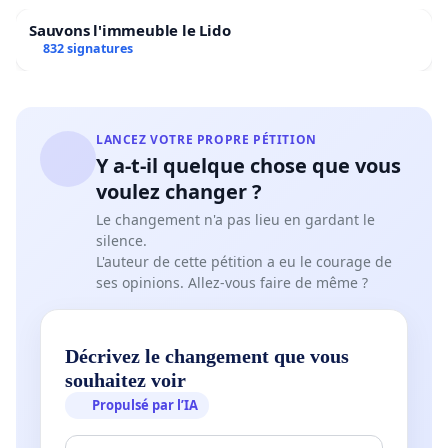
autorités. Merci de partager cette pétition tous les
Sauvons l'immeuble le Lido
réseaux sociaux sur Facebook, Twitter,
832 signatures
WhatsApp/SMS ou directement par email !
Merci d'avance !
LANCEZ VOTRE PROPRE PÉTITION
Y a-t-il quelque chose que vous
voulez changer ?
Le changement n'a pas lieu en gardant le
silence.
L'auteur de cette pétition a eu le courage de
ses opinions. Allez-vous faire de même ?
Décrivez le changement que vous
souhaitez voir
Propulsé par l’IA