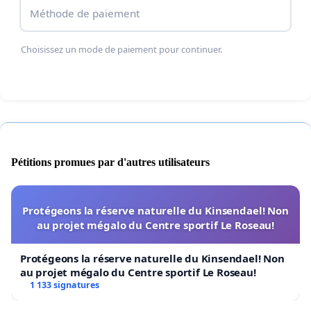
Méthode de paiement
Choisissez un mode de paiement pour continuer.
Pétitions promues par d'autres utilisateurs
Il est maintenant urgent d’informer le plus grand
Protégeons la réserve naturelle du Kinsendael! Non
nombre de ce scandale. En partageant
au projet mégalo du Centre sportif Le Roseau!
cette pétition autour de vous, vous pourrez faire
bouger les lignes. Vous êtes notre seul relais pour
Protégeons la réserve naturelle du Kinsendael! Non
au projet mégalo du Centre sportif Le Roseau!
obtenir des milliers de signatures, indispensables
1 133 signatures
pour que notre cause attire l’attention des