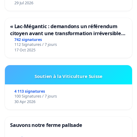
29 Jul 2026
« Lac-Mégantic : demandons un référendum
citoyen avant une transformation irréversible
de notre territoire »
742 signatures
112 Signatures / 7 jours
17 Oct 2025
Soutien à la Viticulture Suisse
4 113 signatures
100 Signatures / 7 jours
30 Apr 2026
Sauvons notre ferme pallsade