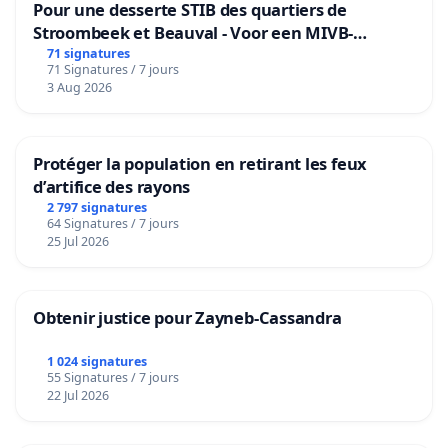
Pour une desserte STIB des quartiers de
Stroombeek et Beauval - Voor een MIVB-
bediening van de wijken Strombeek en Het
71 signatures
71 Signatures / 7 jours
Voor
3 Aug 2026
Protéger la population en retirant les feux
d’artifice des rayons
2 797 signatures
64 Signatures / 7 jours
25 Jul 2026
Obtenir justice pour Zayneb-Cassandra
1 024 signatures
55 Signatures / 7 jours
22 Jul 2026