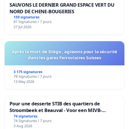
SAUVONS LE DERNIER GRAND ESPACE VERT DU
NORD DE CHENE-BOUGERIES
159 signatures
81 Signatures / 7 jours
27 Jul 2026
Après la mort de Diégo , agissons pour la sécurité
dans les gares Ferroviaires Suisses
3 175 signatures
78 Signatures / 7 jours
13 May 2026
Pour une desserte STIB des quartiers de
Stroombeek et Beauval - Voor een MIVB-
bediening van de wijken Strombeek en Het
74 signatures
74 Signatures / 7 jours
Voor
3 Aug 2026