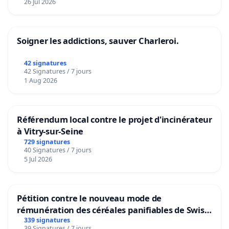
26 Jul 2026
Soigner les addictions, sauver Charleroi.
42 signatures
42 Signatures / 7 jours
1 Aug 2026
Référendum local contre le projet d'incinérateur
à Vitry-sur-Seine
729 signatures
40 Signatures / 7 jours
5 Jul 2026
Pétition contre le nouveau mode de
rémunération des céréales panifiables de Swiss
granum basé sur la teneur en protéines
339 signatures
39 Signatures / 7 jours