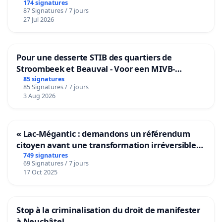
174 signatures
87 Signatures / 7 jours
27 Jul 2026
Pour une desserte STIB des quartiers de
Stroombeek et Beauval - Voor een MIVB-
bediening van de wijken Strombeek en Het
85 signatures
85 Signatures / 7 jours
Voor
3 Aug 2026
« Lac-Mégantic : demandons un référendum
citoyen avant une transformation irréversible
de notre territoire »
749 signatures
69 Signatures / 7 jours
17 Oct 2025
Stop à la criminalisation du droit de manifester
à Neuchâtel