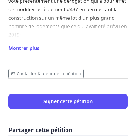
vote présentement une dérogation qui a pour effet
de modifier le règlement #437 en permettant la
construction sur un même lot d'un plus grand
nombre de logements que ce qui avait été prévu en
2019;
Montrer plus
CONSIDÉRANT QUE
ce type de dérogation ne vise
aucunement à améliorer la qualité de vie de
l'ensemble des citoyens et citoyennes de Saint-
Cyrille-de-Wendover, mais plutôt à répondre aux
Contacter l’auteur de la pétition
besoins des promoteurs immobiliers qui veulent
maximiser leurs profits;
Signer cette pétition
CONSIDÉRANT QUE
ces mesures ont pour effet de
créer des milieux de vie
trop denses
, de
piètre
qualité
et qui deviennent en faits de
véritables
Partager cette pétition
îlots de chaleur en campagne
;