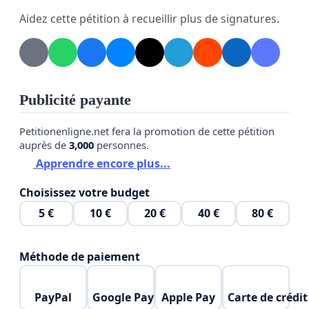
CONSIDÉRANT QUE
le maire Éric Leroux et
Aidez cette pétition à recueillir plus de signatures.
plusieurs conseillers municipaux ont été élus sans
opposition;
CONSIDÉRANT QUE
le conseil municipal n'a pas
Publicité payante
consulté la population et ne détient par
conséquent aucun mandat clair pour déroger au
Petitionenligne.net fera la promotion de cette pétition
règlement #437 en ce sens;
auprès de
3,000
personnes.
Apprendre encore plus...
Nous, citoyens et citoyennes de la municipalité de
Choisissez votre budget
Saint-Cyrille-de-Wendover, demandons au conseil
municipal de Saint-Cyrille-de-Wendover de cesser
5 €
10 €
20 €
40 €
80 €
de voter des dérogations au règlement #437 qui
ont pour effet de densifier la population, de
Méthode de paiement
développer des milieux de vie de piètre qualité et
de créer des îlots de chaleur en campagne.
PayPal
Google Pay
Apple Pay
Carte de crédit