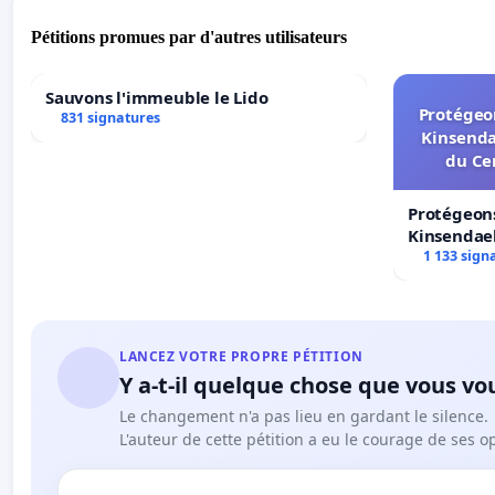
Pétitions promues par d'autres utilisateurs
Sauvons l'immeuble le Lido
Protégeon
831 signatures
Kinsenda
du Ce
Protégeons
Kinsendael
Centre spo
1 133 sign
LANCEZ VOTRE PROPRE PÉTITION
Y a-t-il quelque chose que vous vo
Le changement n'a pas lieu en gardant le silence.
L'auteur de cette pétition a eu le courage de ses o