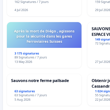
162 Signatures / 7 jours
159 Signat
4 Jul 2026
29 Jul 202
SAUVONS
Après la mort de Diégo , agissons
ESPACE V
pour la sécurité dans les gares
BOUGERI
149 signa
Ferroviaires Suisses
72 Signatu
3 175 signatures
89 Signatures / 7 jours
13 May 2026
27 Jul 202
Sauvons notre ferme pallsade
Obtenir j
Cassandr
63 signatures
1 024 sig
63 Signatures / 7 jours
55 Signatu
5 Aug 2026
22 Jul 202