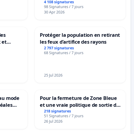
4 108 signatures
98 Signatures / 7 jours
30 Apr 2026
des
Protéger la population en retirant
 et
les feux d’artifice des rayons
-
2 797 signatures
68 Signatures / 7 jours
25 Jul 2026
eau mode
Pour la fermeture de Zone Bleue
éales
et une vraie politique de sortie de
anum basé
la dépendance
218 signatures
51 Signatures / 7 jours
es
26 Jul 2026