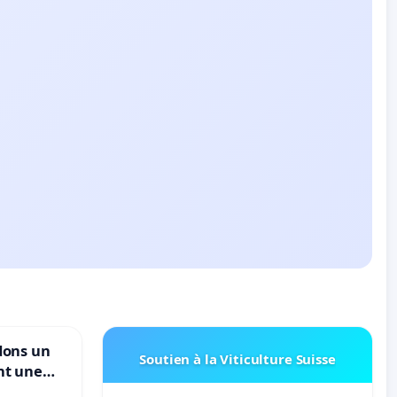
dons un
Soutien à la Viticulture Suisse
nt une
ble de