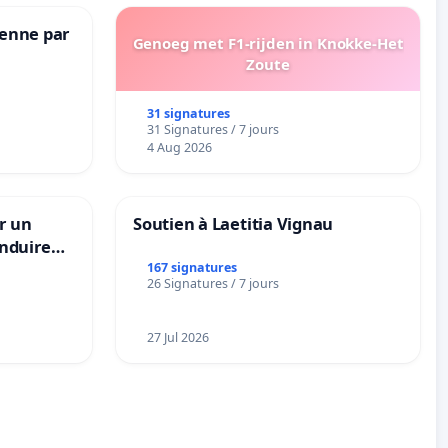
Senne par
Genoeg met F1-rijden in Knokke-Het
Zoute
31 signatures
31 Signatures / 7 jours
4 Aug 2026
r un
Soutien à Laetitia Vignau
nduire
s langues
167 signatures
26 Signatures / 7 jours
27 Jul 2026