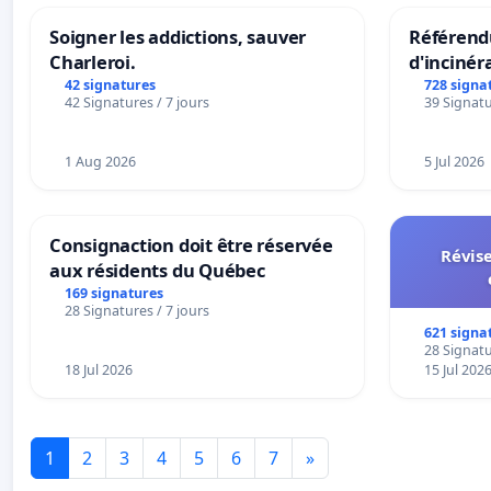
Soigner les addictions, sauver
Référendu
Charleroi.
d'incinér
42 signatures
728 signa
42 Signatures / 7 jours
39 Signatu
1 Aug 2026
5 Jul 2026
Consignaction doit être réservée
Révise
aux résidents du Québec
169 signatures
28 Signatures / 7 jours
621 signa
28 Signatu
18 Jul 2026
15 Jul 202
1
2
3
4
5
6
7
»