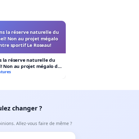
s la réserve naturelle du
el! Non au projet mégalo
ntre sportif Le Roseau!
 la réserve naturelle du
! Non au projet mégalo du
rtif Le Roseau!
atures
ulez changer ?
pinions. Allez-vous faire de même ?