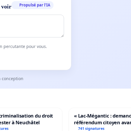
Propulsé par l’IA
 voir
on percutante pour vous.
a conception
 criminalisation du droit
« Lac-Mégantic : deman
ester à Neuchâtel
référendum citoyen ava
transformation irréversi
tures
741 signatures