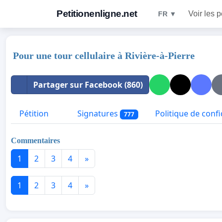
Petitionenligne.net
Voir les p
FR ▼
Pour une tour cellulaire à Rivière-à-Pierre
Partager sur Facebook (860)
Pétition
Signatures
Politique de confi
777
Commentaires
1
2
3
4
»
1
2
3
4
»