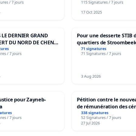
ures / 7 jours
115 Signatures / 7 jours
notre territoire »
6
17 Oct 2025
 LE DERNIER GRAND
Pour une desserte STIB 
ERT DU NORD DE CHENE-
quartiers de Stroombeek
ES
Beauval - Voor een MIVB
tures
71 signatures
res / 7 jours
71 Signatures / 7 jours
bediening van de wijken
Strombeek en Het Voor
6
3 Aug 2026
ustice pour Zayneb-
Pétition contre le nouv
a
de rémunération des cér
panifiables de Swiss gr
natures
338 signatures
res / 7 jours
52 Signatures / 7 jours
sur la teneur en protéin
6
27 Jul 2026