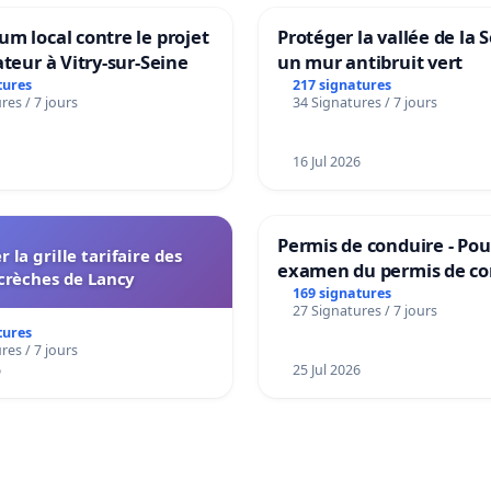
m local contre le projet
Protéger la vallée de la 
ateur à Vitry-sur-Seine
un mur antibruit vert
tures
217 signatures
res / 7 jours
34 Signatures / 7 jours
16 Jul 2026
Permis de conduire - Pou
r la grille tarifaire des
examen du permis de co
crèches de Lancy
accessible dans plusieur
169 signatures
27 Signatures / 7 jours
à Bruxelles
tures
res / 7 jours
6
25 Jul 2026