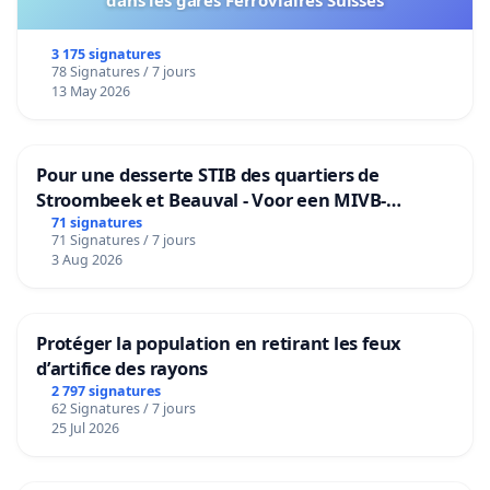
dans les gares Ferroviaires Suisses
3 175 signatures
78 Signatures / 7 jours
13 May 2026
Pour une desserte STIB des quartiers de
Stroombeek et Beauval - Voor een MIVB-
bediening van de wijken Strombeek en Het
71 signatures
71 Signatures / 7 jours
Voor
3 Aug 2026
Protéger la population en retirant les feux
d’artifice des rayons
2 797 signatures
62 Signatures / 7 jours
25 Jul 2026