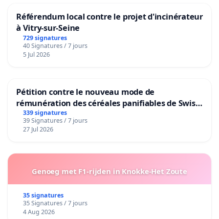
Référendum local contre le projet d'incinérateur
à Vitry-sur-Seine
729 signatures
40 Signatures / 7 jours
5 Jul 2026
Pétition contre le nouveau mode de
rémunération des céréales panifiables de Swiss
granum basé sur la teneur en protéines
339 signatures
39 Signatures / 7 jours
27 Jul 2026
Genoeg met F1-rijden in Knokke-Het Zoute
35 signatures
35 Signatures / 7 jours
4 Aug 2026