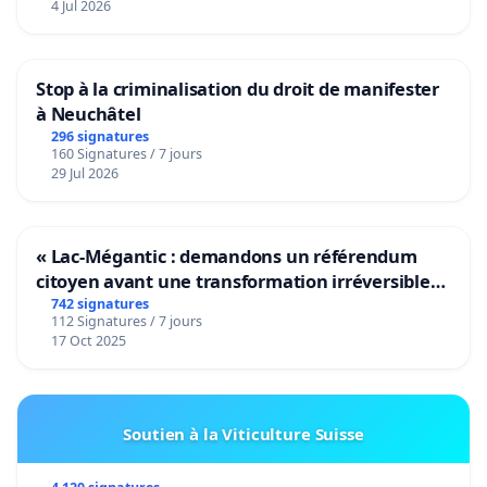
4 Jul 2026
Stop à la criminalisation du droit de manifester
à Neuchâtel
296 signatures
160 Signatures / 7 jours
29 Jul 2026
« Lac-Mégantic : demandons un référendum
citoyen avant une transformation irréversible
de notre territoire »
742 signatures
112 Signatures / 7 jours
17 Oct 2025
Soutien à la Viticulture Suisse