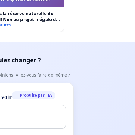
 la réserve naturelle du
! Non au projet mégalo du
rtif Le Roseau!
atures
ulez changer ?
pinions. Allez-vous faire de même ?
Propulsé par l’IA
 voir