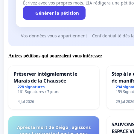
Écrivez avec vos propres mots. L’IA rédigera une pétiti
Générer la pétition
Vos données vous appartiennent
Confidentialité dès l
Autres pétitions qui pourraient vous intéresser
Préserver intégralement le
Stop à la
Marais de la Chaussée
de manif
228 signatures
294 signa
161 Signatures / 7 jours
159 Signat
4 Jul 2026
29 Jul 202
SAUVONS
Après la mort de Diégo , agissons
ESPACE V
pour la sécurité dans les gares