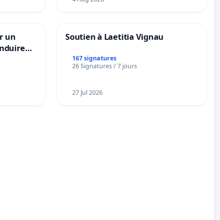
r un
Soutien à Laetitia Vignau
nduire
s langues
167 signatures
26 Signatures / 7 jours
27 Jul 2026