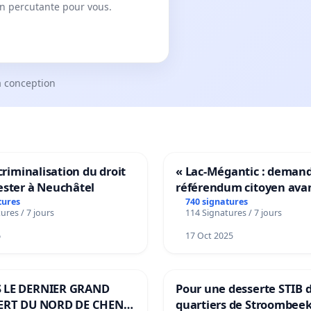
on percutante pour vous.
a conception
 criminalisation du droit
« Lac-Mégantic : deman
ester à Neuchâtel
référendum citoyen ava
transformation irréversi
tures
740 signatures
ures / 7 jours
114 Signatures / 7 jours
notre territoire »
6
17 Oct 2025
 LE DERNIER GRAND
Pour une desserte STIB 
ERT DU NORD DE CHENE-
quartiers de Stroombeek