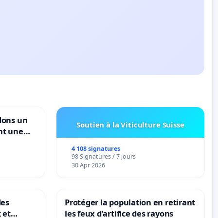
dons un
Soutien à la Viticulture Suisse
nt une
ble de
4 108 signatures
98 Signatures / 7 jours
30 Apr 2026
des
Protéger la population en retirant
 et
les feux d’artifice des rayons