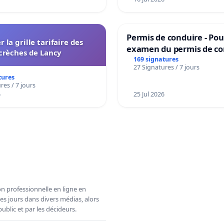
Permis de conduire - Pou
r la grille tarifaire des
examen du permis de co
crèches de Lancy
accessible dans plusieur
169 signatures
27 Signatures / 7 jours
à Bruxelles
tures
res / 7 jours
6
25 Jul 2026
n professionnelle en ligne en
es jours dans divers médias, alors
ublic et par les décideurs.