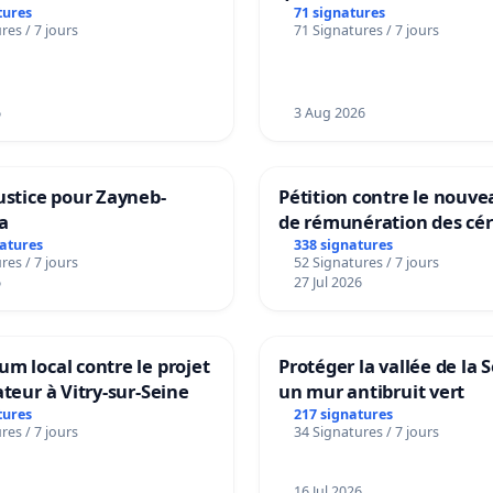
ES
Beauval - Voor een MIVB
tures
71 signatures
res / 7 jours
71 Signatures / 7 jours
bediening van de wijken
Strombeek en Het Voor
6
3 Aug 2026
ustice pour Zayneb-
Pétition contre le nouv
a
de rémunération des cér
panifiables de Swiss gr
natures
338 signatures
res / 7 jours
52 Signatures / 7 jours
sur la teneur en protéin
6
27 Jul 2026
m local contre le projet
Protéger la vallée de la 
ateur à Vitry-sur-Seine
un mur antibruit vert
tures
217 signatures
res / 7 jours
34 Signatures / 7 jours
16 Jul 2026