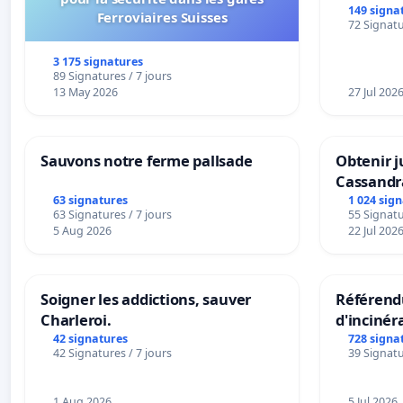
BOUGERI
149 signa
Ferroviaires Suisses
72 Signatu
3 175 signatures
89 Signatures / 7 jours
13 May 2026
27 Jul 202
Sauvons notre ferme pallsade
Obtenir j
Cassandr
63 signatures
1 024 sig
63 Signatures / 7 jours
55 Signatu
5 Aug 2026
22 Jul 202
Soigner les addictions, sauver
Référendu
Charleroi.
d'incinér
42 signatures
728 signa
42 Signatures / 7 jours
39 Signatu
1 Aug 2026
5 Jul 2026