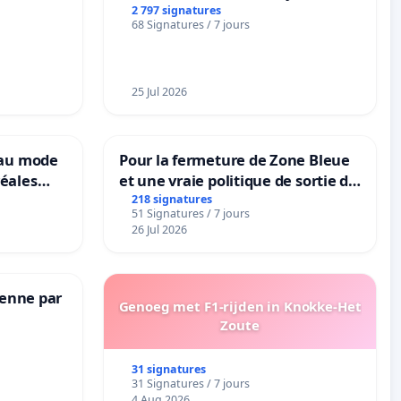
-
2 797 signatures
68 Signatures / 7 jours
25 Jul 2026
eau mode
Pour la fermeture de Zone Bleue
éales
et une vraie politique de sortie de
anum basé
la dépendance
218 signatures
51 Signatures / 7 jours
es
26 Jul 2026
Senne par
Genoeg met F1-rijden in Knokke-Het
Zoute
31 signatures
31 Signatures / 7 jours
4 Aug 2026