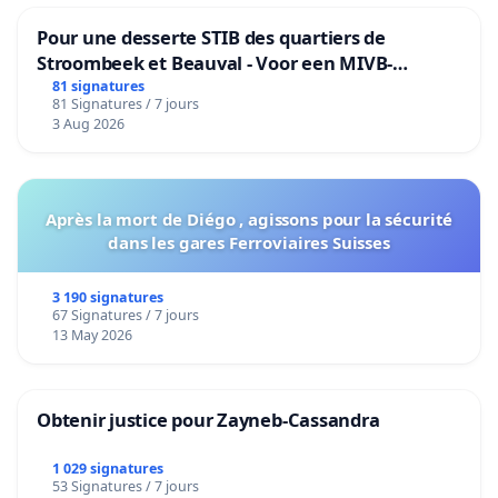
Pour une desserte STIB des quartiers de
Stroombeek et Beauval - Voor een MIVB-
bediening van de wijken Strombeek en Het
81 signatures
81 Signatures / 7 jours
Voor
3 Aug 2026
Après la mort de Diégo , agissons pour la sécurité
dans les gares Ferroviaires Suisses
3 190 signatures
67 Signatures / 7 jours
13 May 2026
Obtenir justice pour Zayneb-Cassandra
1 029 signatures
53 Signatures / 7 jours