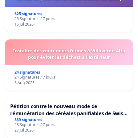
625 signatures
25 Signatures / 7 jours
15 Jul 2026
Installer des conteneurs fermés à Villaverde Alto
pour éviter les déchets à l'extérieur
24 signatures
24 Signatures / 7 jours
6 Aug 2026
Pétition contre le nouveau mode de
rémunération des céréales panifiables de Swiss
granum basé sur la teneur en protéines
339 signatures
23 Signatures / 7 jours
27 Jul 2026