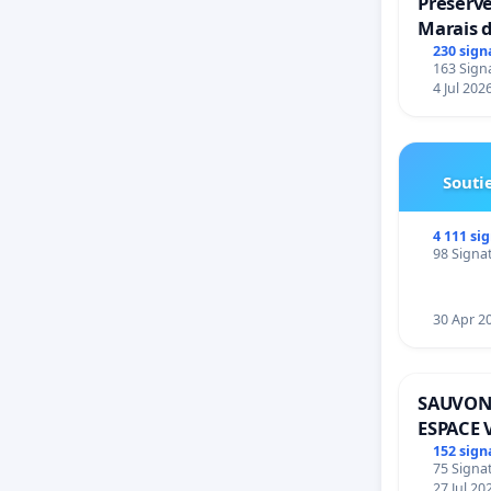
Préserve
Marais 
230 sign
163 Signa
4 Jul 202
Soutie
4 111 si
98 Signat
30 Apr 2
SAUVON
ESPACE 
BOUGER
152 sign
75 Signat
27 Jul 20