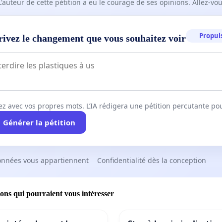
L'auteur de cette pétition a eu le courage de ses opinions. Allez-v
Propuls
rivez le changement que vous souhaitez voir
ez avec vos propres mots. L’IA rédigera une pétition percutante po
Générer la pétition
onnées vous appartiennent
Confidentialité dès la conception
ions qui pourraient vous intéresser