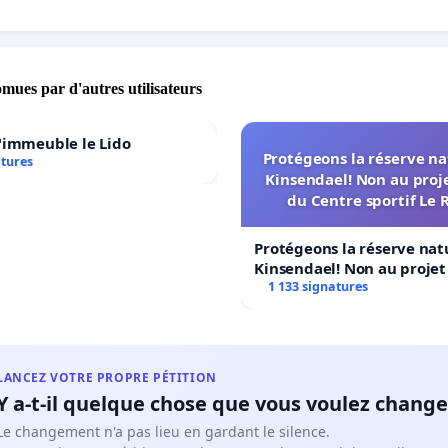
omues par d'autres utilisateurs
'immeuble le Lido
Protégeons la réserve na
atures
Kinsendael! Non au proj
du Centre sportif Le 
Protégeons la réserve nat
Kinsendael! Non au proje
Centre sportif Le Roseau!
1 133 signatures
LANCEZ VOTRE PROPRE PÉTITION
Y a-t-il quelque chose que vous voulez change
Le changement n'a pas lieu en gardant le silence.