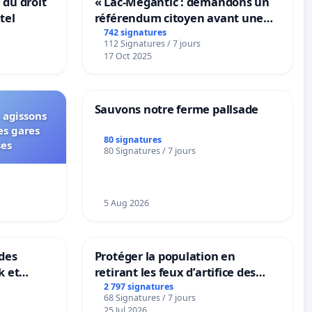
 du droit
« Lac-Mégantic : demandons un
tel
référendum citoyen avant une
transformation irréversible de
742 signatures
112 Signatures / 7 jours
notre territoire »
17 Oct 2025
Sauvons notre ferme pallsade
 agissons
es gares
80 signatures
ses
80 Signatures / 7 jours
5 Aug 2026
des
Protéger la population en
k et
retirant les feux d’artifice des
B-
rayons
2 797 signatures
68 Signatures / 7 jours
n
25 Jul 2026