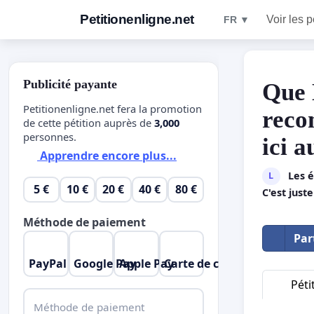
Petitionenligne.net
Voir les p
FR ▼
Publicité payante
Que 
Petitionenligne.net fera la promotion
reco
de cette pétition auprès de
3,000
personnes.
ici 
Apprendre encore plus...
Les é
L
5 €
10 €
20 €
40 €
80 €
C'est just
Méthode de paiement
Par
PayPal
Google Pay
Apple Pay
Carte de crédit
Péti
Méthode de paiement