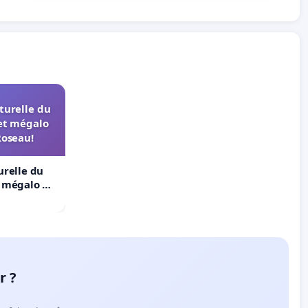
turelle du
et mégalo
Roseau!
urelle du
t mégalo du
r ?