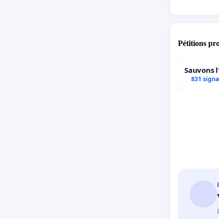
Pétitions pr
Sauvons l
831 sign