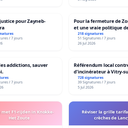
Strombeek en Het Voor
justice pour Zayneb-
Pour la fermeture de Z
ra
et une vraie politique d
la dépendance
gnatures
218 signatures
ures / 7 jours
51 Signatures / 7 jours
26
26 Jul 2026
les addictions, sauver
Référendum local contre
i.
d'incinérateur à Vitry-s
tures
728 signatures
ures / 7 jours
39 Signatures / 7 jours
26
5 Jul 2026
met F1-rijden in Knokke-
Réviser la grille tarif
Het Zoute
crèches de Lanc