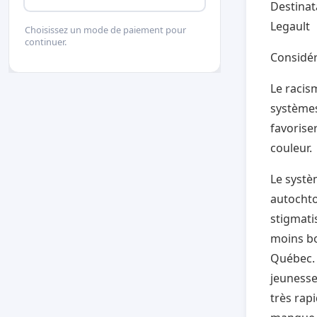
Destinata
Legault
Choisissez un mode de paiement pour
continuer.
Considér
L
e racis
systèmes
favorise
couleur.
Le systè
autochto
stigmati
moins b
Québec. 
jeunesse
très rap