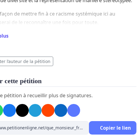
e diversité et la représentation de manière stéréotyp
ée
.
 façon de mettre fin à ce racisme systémique ici au
serai
de
le reconnaî
tre
une fois pour toute.
us des résidents de la province de Québec prions le
plus
ministre, monsieur François Legault,
de reconnaître
lement le racisme
systémique
.
er l’auteur de la pétition
voulez nous soutenir dans cette demande, vous pouvez
 cette pétition
agez en cochant ci-dessous. Cela sera reconnu comme
e pétition à recueillir plus de signatures.
ature à notre pétition.
Copier le lien