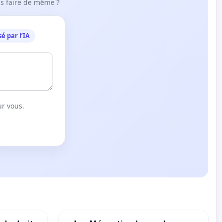
ous faire de même ?
é par l’IA
ur vous.