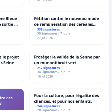
one Bleue
Pétition contre le nouveau mode
e sortie de
de rémunération des céréales
panifiables de Swiss granum basé
338 signatures
50 Signatures / 7 jours
sur la teneur en protéines
27 Jul 2026
 le projet
Protéger la vallée de la Senne par
ur-Seine
un mur antibruit vert
217 signatures
34 Signatures / 7 jours
16 Jul 2026
Pour la culture, pour l'égalité des
aire des
chances, et pour nos enfants.
y
244 signatures
28 Signatures / 7 jours