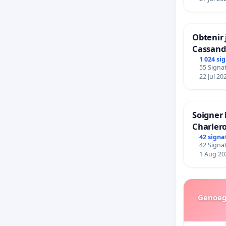
Obtenir 
Cassand
1 024 si
55 Signat
22 Jul 20
Soigner 
Charlero
42 signa
42 Signat
1 Aug 20
Genoeg 