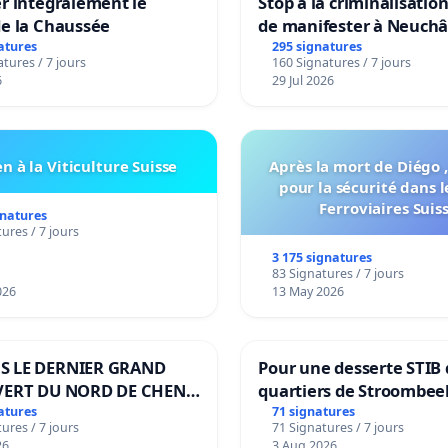
r intégralement le
Stop à la criminalisation
de la Chaussée
de manifester à Neuchâ
atures
295 signatures
tures / 7 jours
160 Signatures / 7 jours
6
29 Jul 2026
n à la Viticulture Suisse
Après la mort de Diégo ,
pour la sécurité dans l
Ferroviaires Suis
gnatures
ures / 7 jours
3 175 signatures
83 Signatures / 7 jours
026
13 May 2026
S LE DERNIER GRAND
Pour une desserte STIB 
VERT DU NORD DE CHENE-
quartiers de Stroombee
IES
Beauval - Voor een MIV
atures
71 signatures
ures / 7 jours
71 Signatures / 7 jours
bediening van de wijke
26
3 Aug 2026