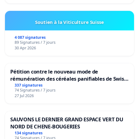
Soutien à la Viticulture Suisse
4 087 signatures
89 Signatures / 7 jours
30 Apr 2026
Pétition contre le nouveau mode de
rémunération des céréales panifiables de Swiss
granum basé sur la teneur en protéines
337 signatures
74 Signatures / 7 jours
27 Jul 2026
SAUVONS LE DERNIER GRAND ESPACE VERT DU
NORD DE CHENE-BOUGERIES
134 signatures
74 Signatures / 7 jours