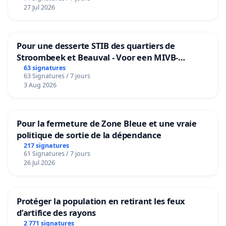
27 Jul 2026
Pour une desserte STIB des quartiers de
Stroombeek et Beauval - Voor een MIVB-
bediening van de wijken Strombeek en Het
63 signatures
63 Signatures / 7 jours
Voor
3 Aug 2026
Pour la fermeture de Zone Bleue et une vraie
politique de sortie de la dépendance
217 signatures
61 Signatures / 7 jours
26 Jul 2026
Protéger la population en retirant les feux
d’artifice des rayons
2 771 signatures