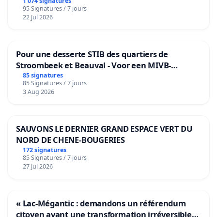
1 074 signatures
95 Signatures / 7 jours
22 Jul 2026
Pour une desserte STIB des quartiers de
Stroombeek et Beauval - Voor een MIVB-
bediening van de wijken Strombeek en Het
85 signatures
85 Signatures / 7 jours
Voor
3 Aug 2026
SAUVONS LE DERNIER GRAND ESPACE VERT DU
NORD DE CHENE-BOUGERIES
172 signatures
85 Signatures / 7 jours
27 Jul 2026
« Lac-Mégantic : demandons un référendum
citoyen avant une transformation irréversible