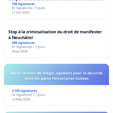
de notre territoire »
748 signatures
82 Signatures / 7 jours
17 Oct 2025
Stop à la criminalisation du droit de manifester
à Neuchâtel
299 signatures
81 Signatures / 7 jours
29 Jul 2026
Après la mort de Diégo , agissons pour la sécurité
dans les gares Ferroviaires Suisses
3 193 signatures
52 Signatures / 7 jours
13 May 2026