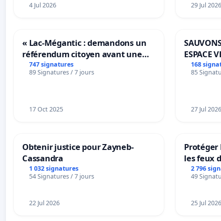
4 Jul 2026
29 Jul 202
« Lac-Mégantic : demandons un
SAUVONS
référendum citoyen avant une
ESPACE V
transformation irréversible de
BOUGERI
747 signatures
168 signa
89 Signatures / 7 jours
85 Signatu
notre territoire »
17 Oct 2025
27 Jul 202
Obtenir justice pour Zayneb-
Protéger 
Cassandra
les feux d
1 032 signatures
2 796 sig
54 Signatures / 7 jours
49 Signatu
22 Jul 2026
25 Jul 202