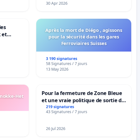
30 Apr 2026
des
Après la mort de Diégo , agissons
 et
pour la sécurité dans les gares
-
Ferroviaires Suisses
3 190 signatures
58 Signatures / 7 jours
13 May 2026
Pour la fermeture de Zone Bleue
Knokke-Het
et une vraie politique de sortie de
la dépendance
219 signatures
43 Signatures / 7 jours
26 Jul 2026