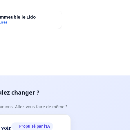
immeuble le Lido
ures
ulez changer ?
pinions. Allez-vous faire de même ?
Propulsé par l’IA
 voir