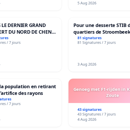
6
5 Aug 2026
 LE DERNIER GRAND
Pour une desserte STIB 
ERT DU NORD DE CHENE-
quartiers de Stroombeek
ES
Beauval - Voor een MIVB
tures
81 signatures
res / 7 jours
81 Signatures / 7 jours
bediening van de wijken
Strombeek en Het Voor
6
3 Aug 2026
la population en retirant
Genoeg met F1-rijden in 
’artifice des rayons
Zoute
natures
res / 7 jours
43 signatures
43 Signatures / 7 jours
6
4 Aug 2026