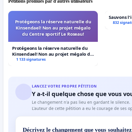
Pétitions promues par d'autres utilisateurs
Sauvons l'
Protégeons la réserve naturelle du
832 signat
Kinsendael! Non au projet mégalo
du Centre sportif Le Roseau!
Protégeons la réserve naturelle du
Kinsendael! Non au projet mégalo du
Centre sportif Le Roseau!
1 133 signatures
LANCEZ VOTRE PROPRE PÉTITION
Y a-t-il quelque chose que vous vo
Le changement n'a pas lieu en gardant le silence.
L'auteur de cette pétition a eu le courage de ses o
Décrivez le changement que vous souhaitez