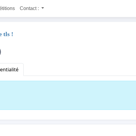
étitions
Contact :
 tls !
entialité