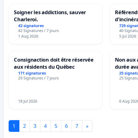
Soigner les addictions, sauver
Référendu
Charleroi.
d'incinér
42 signatures
729 signa
42 Signatures / 7 jours
40 Signatu
1 Aug 2026
5 Jul 2026
Consignaction doit être réservée
Non aux a
aux résidents du Québec
durée ava
171 signatures
25 signat
29 Signatures / 7 jours
25 Signatu
18 Jul 2026
6 Aug 202
1
2
3
4
5
6
7
»