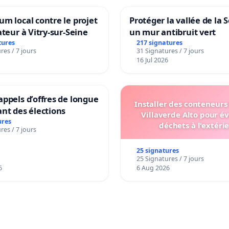
m local contre le projet
Protéger la vallée de la 
ateur à Vitry-sur-Seine
un mur antibruit vert
tures
217 signatures
res / 7 jours
31 Signatures / 7 jours
16 Jul 2026
ppels d’offres de longue
Installer des conteneurs
nt des élections
Villaverde Alto pour év
ures
déchets à l'extéri
res / 7 jours
25 signatures
25 Signatures / 7 jours
6
6 Aug 2026