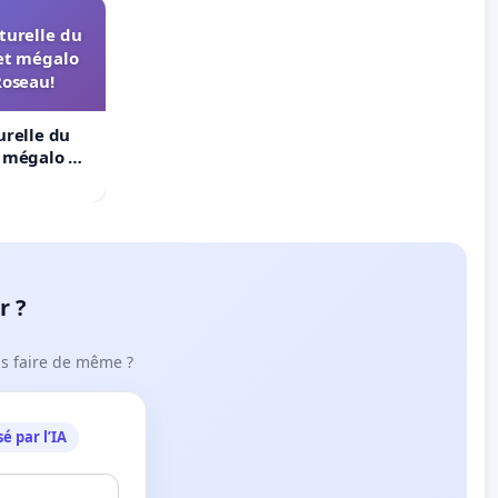
turelle du
et mégalo
Roseau!
urelle du
t mégalo du
r ?
ous faire de même ?
é par l’IA