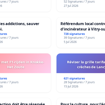
ures / 7 jours
52 Signatures / 7 jours
sur la teneur en protéi
26
27 Jul 2026
les addictions, sauver
Référendum local contre
i.
d'incinérateur à Vitry-s
tures
728 signatures
ures / 7 jours
39 Signatures / 7 jours
26
5 Jul 2026
met F1-rijden in Knokke-
Réviser la grille tarif
Het Zoute
crèches de Lanc
tures
621 signatures
ures / 7 jours
28 Signatures / 7 jours
26
15 Jul 2026
ction doit être réservée
Pour la culture, pour l'é