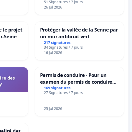
51 Signatures / 7 jours
nes
26 Jul 2026
 le projet
Protéger la vallée de la Senne par
ur-Seine
un mur antibruit vert
217 signatures
34 Signatures / 7 jours
16 Jul 2026
Permis de conduire - Pour un
aire des
examen du permis de conduire
y
accessible dans plusieurs langues
169 signatures
27 Signatures / 7 jours
à Bruxelles
25 Jul 2026
galité des