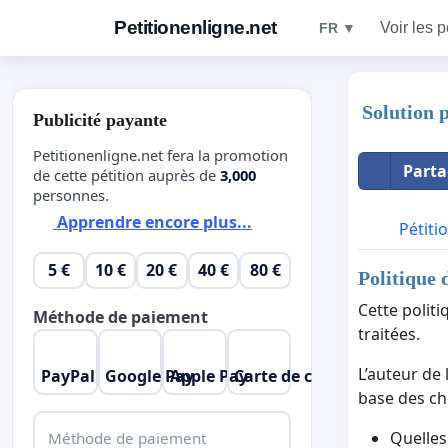
Petitionenligne.net
Voir les p
FR ▼
Solution 
Publicité payante
Petitionenligne.net fera la promotion
Parta
de cette pétition auprès de
3,000
personnes.
Apprendre encore plus...
Pétiti
5 €
10 €
20 €
40 €
80 €
Politique 
Cette polit
Méthode de paiement
traitées.
L’auteur de 
PayPal
Google Pay
Apple Pay
Carte de crédit
base des cho
Quelles
Méthode de paiement