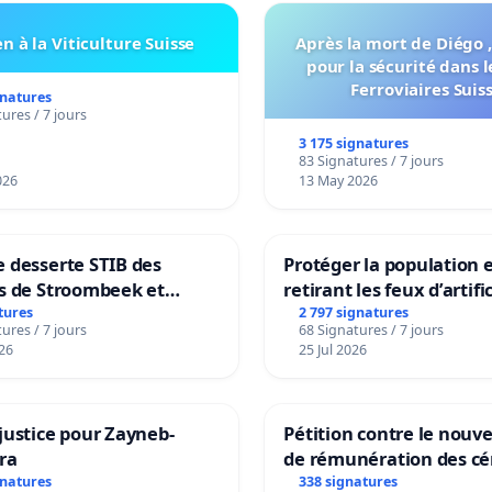
n à la Viticulture Suisse
Après la mort de Diégo ,
pour la sécurité dans l
Ferroviaires Suis
gnatures
ures / 7 jours
3 175 signatures
83 Signatures / 7 jours
026
13 May 2026
 desserte STIB des
Protéger la population 
s de Stroombeek et
retirant les feux d’artifi
- Voor een MIVB-
rayons
tures
2 797 signatures
ures / 7 jours
68 Signatures / 7 jours
ng van de wijken
26
25 Jul 2026
ek en Het Voor
justice pour Zayneb-
Pétition contre le nou
ra
de rémunération des cé
panifiables de Swiss g
gnatures
338 signatures