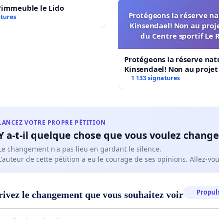
'immeuble le Lido
Protégeons la réserve na
atures
Kinsendael! Non au proj
du Centre sportif Le 
Protégeons la réserve nat
Kinsendael! Non au proje
Centre sportif Le Roseau!
1 133 signatures
LANCEZ VOTRE PROPRE PÉTITION
Y a-t-il quelque chose que vous voulez change
Le changement n'a pas lieu en gardant le silence.
L'auteur de cette pétition a eu le courage de ses opinions. Allez-v
Propuls
rivez le changement que vous souhaitez voir