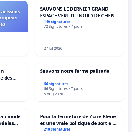
SAUVONS LE DERNIER GRAND
 agissons
ESPACE VERT DU NORD DE CHENE-
es gares
BOUGERIES
149 signatures
ses
72 Signatures / 7 jours
27 Jul 2026
en
Sauvons notre ferme pallsade
ce des
66 signatures
66 Signatures / 7 jours
5 Aug 2026
veau mode
Pour la fermeture de Zone Bleue
réales
et une vraie politique de sortie de
ranum basé
la dépendance
218 signatures