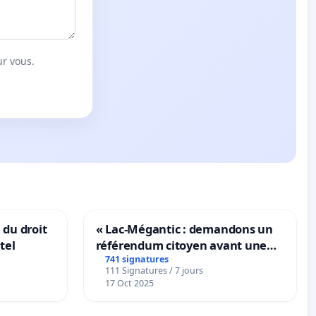
ur vous.
 du droit
« Lac-Mégantic : demandons un
tel
référendum citoyen avant une
transformation irréversible de
741 signatures
111 Signatures / 7 jours
notre territoire »
17 Oct 2025