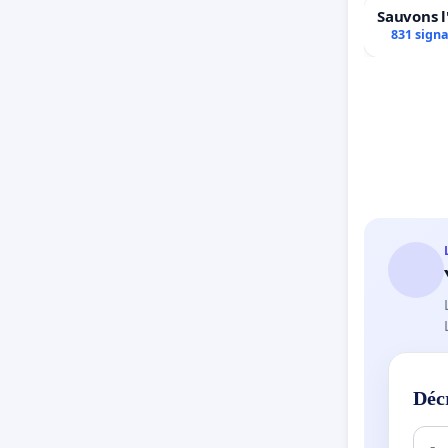
Sauvons l
831 sign
Déc