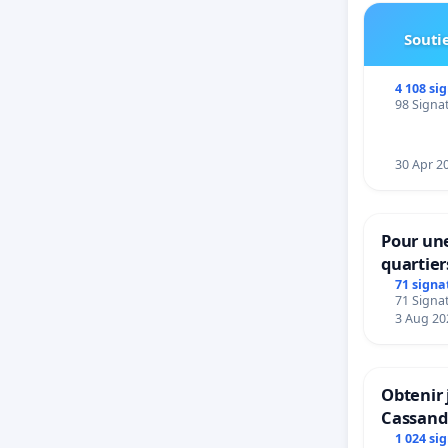
Soutie
4 108 si
98 Signat
30 Apr 2
Pour une
quartier
Beauval 
71 signa
71 Signat
bedieni
3 Aug 20
Strombe
Obtenir 
Cassand
1 024 si