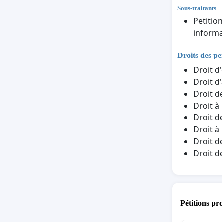
Sous-traitants
Petitio
informa
Droits des p
Droit d
Droit d
Droit d
Droit à
Droit d
Droit à
Droit d
Droit d
Pétitions pr