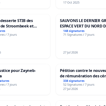
6
17 Oct 2025
desserte STIB des
SAUVONS LE DERNIER G
s de Stroombeek et
ESPACE VERT DU NORD D
 Voor een MIVB-
BOUGERIES
ures
148 signatures
res / 7 jours
71 Signatures / 7 jours
g van de wijken
k en Het Voor
6
27 Jul 2026
ustice pour Zayneb-
Pétition contre le nouv
a
de rémunération des cér
panifiables de Swiss gr
natures
338 signatures
res / 7 jours
52 Signatures / 7 jours
sur la teneur en protéin
6
27 Jul 2026