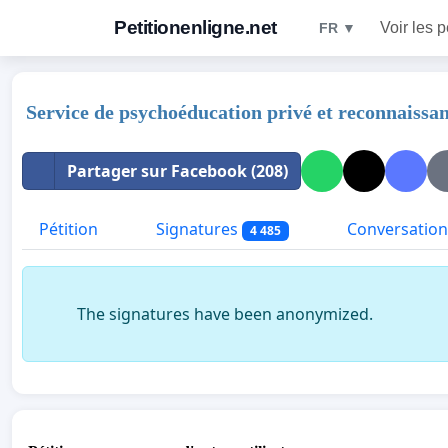
Petitionenligne.net
Voir les p
FR ▼
Service de psychoéducation privé et reconnaissa
Partager sur Facebook (208)
Pétition
Signatures
Conversation
4 485
The signatures have been anonymized.