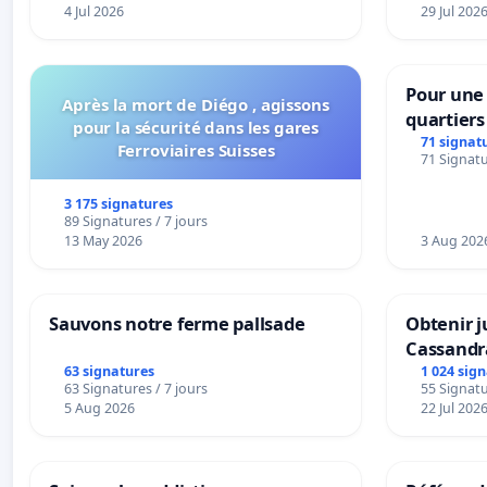
4 Jul 2026
29 Jul 202
Pour une 
Après la mort de Diégo , agissons
quartier
pour la sécurité dans les gares
Beauval -
71 signat
Ferroviaires Suisses
71 Signatu
bedienin
Strombee
3 175 signatures
89 Signatures / 7 jours
13 May 2026
3 Aug 202
Sauvons notre ferme pallsade
Obtenir j
Cassandr
63 signatures
1 024 sig
63 Signatures / 7 jours
55 Signatu
5 Aug 2026
22 Jul 202