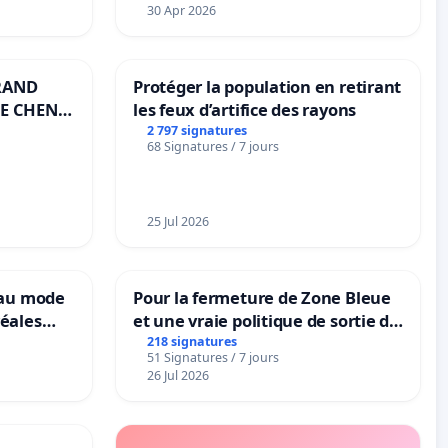
30 Apr 2026
RAND
Protéger la population en retirant
E CHENE-
les feux d’artifice des rayons
2 797 signatures
68 Signatures / 7 jours
25 Jul 2026
eau mode
Pour la fermeture de Zone Bleue
éales
et une vraie politique de sortie de
anum basé
la dépendance
218 signatures
51 Signatures / 7 jours
es
26 Jul 2026