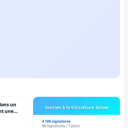
dons un
Soutien à la Viticulture Suisse
nt une
ble de
4 108 signatures
98 Signatures / 7 jours