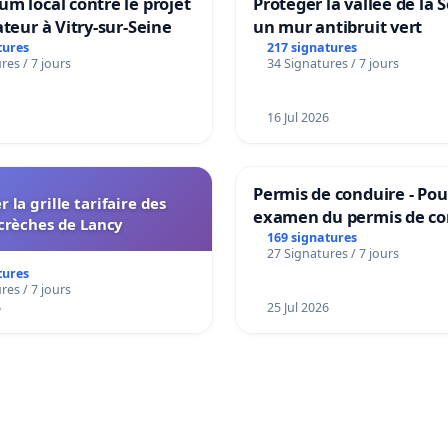
m local contre le projet
Protéger la vallée de la 
ateur à Vitry-sur-Seine
un mur antibruit vert
tures
217 signatures
res / 7 jours
34 Signatures / 7 jours
16 Jul 2026
Permis de conduire - Pou
r la grille tarifaire des
examen du permis de co
crèches de Lancy
accessible dans plusieur
169 signatures
27 Signatures / 7 jours
à Bruxelles
tures
res / 7 jours
6
25 Jul 2026