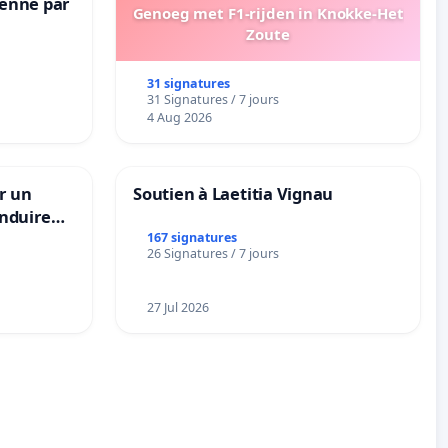
Senne par
Genoeg met F1-rijden in Knokke-Het
Zoute
31 signatures
31 Signatures / 7 jours
4 Aug 2026
r un
Soutien à Laetitia Vignau
nduire
s langues
167 signatures
26 Signatures / 7 jours
27 Jul 2026