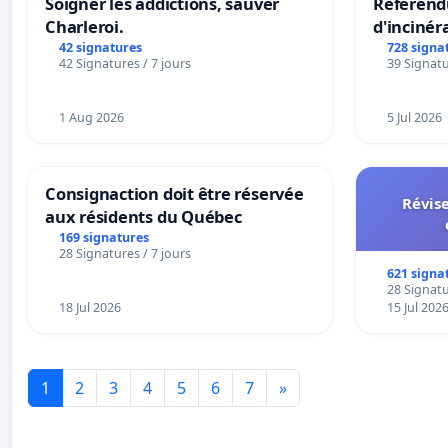
Soigner les addictions, sauver
Référendu
Charleroi.
d'incinér
42 signatures
728 signa
42 Signatures / 7 jours
39 Signatu
1 Aug 2026
5 Jul 2026
Consignaction doit être réservée
Révise
aux résidents du Québec
169 signatures
28 Signatures / 7 jours
621 signa
28 Signatu
18 Jul 2026
15 Jul 202
1
2
3
4
5
6
7
»