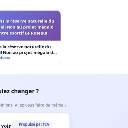
s la réserve naturelle du
el! Non au projet mégalo
ntre sportif Le Roseau!
 la réserve naturelle du
! Non au projet mégalo du
rtif Le Roseau!
atures
ulez changer ?
pinions. Allez-vous faire de même ?
Propulsé par l’IA
 voir