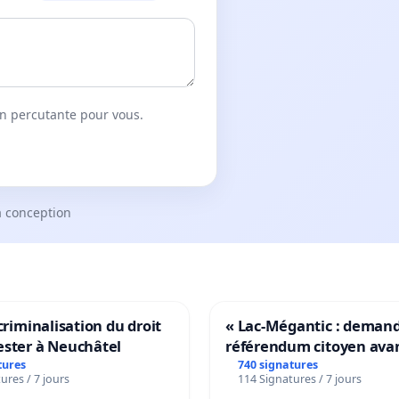
on percutante pour vous.
a conception
 criminalisation du droit
« Lac-Mégantic : deman
ester à Neuchâtel
référendum citoyen ava
transformation irréversi
tures
740 signatures
ures / 7 jours
114 Signatures / 7 jours
notre territoire »