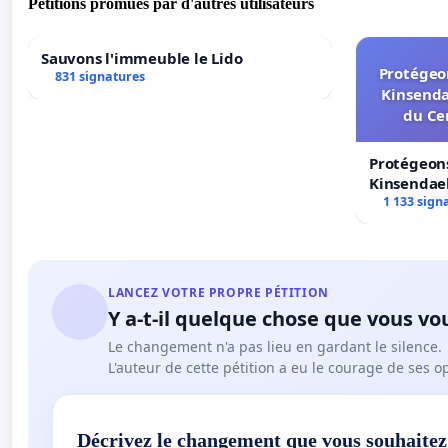
Pétitions promues par d'autres utilisateurs
Sauvons l'immeuble le Lido
Protégeon
831 signatures
Kinsenda
du Ce
Protégeons
Kinsendael
Centre spo
1 133 sign
LANCEZ VOTRE PROPRE PÉTITION
Y a-t-il quelque chose que vous vo
Le changement n'a pas lieu en gardant le silence.
L'auteur de cette pétition a eu le courage de ses o
Décrivez le changement que vous souhaitez