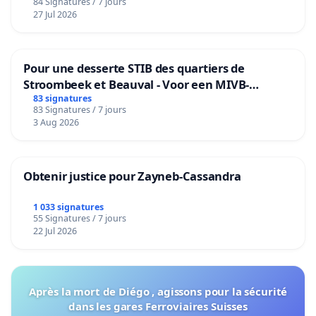
84 Signatures / 7 jours
27 Jul 2026
Pour une desserte STIB des quartiers de
Stroombeek et Beauval - Voor een MIVB-
bediening van de wijken Strombeek en Het
83 signatures
83 Signatures / 7 jours
Voor
3 Aug 2026
Obtenir justice pour Zayneb-Cassandra
1 033 signatures
55 Signatures / 7 jours
22 Jul 2026
Après la mort de Diégo , agissons pour la sécurité
dans les gares Ferroviaires Suisses