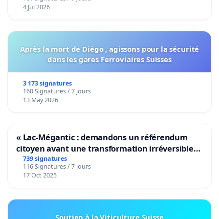
4 Jul 2026
Après la mort de Diégo , agissons pour la sécurité
dans les gares Ferroviaires Suisses
3 173 signatures
160 Signatures / 7 jours
13 May 2026
« Lac-Mégantic : demandons un référendum
citoyen avant une transformation irréversible
de notre territoire »
739 signatures
116 Signatures / 7 jours
17 Oct 2025
Soutien à la Viticulture Suisse