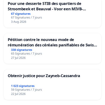
Pour une desserte STIB des quartiers de
Stroombeek et Beauval - Voor een MIVB-
bediening van de wijken Strombeek en Het
67 signatures
67 Signatures / 7 jours
Voor
3 Aug 2026
Pétition contre le nouveau mode de
rémunération des céréales panifiables de Swiss
granum basé sur la teneur en protéines
338 signatures
65 Signatures / 7 jours
27 Jul 2026
Obtenir justice pour Zayneb-Cassandra
1 023 signatures
59 Signatures / 7 jours
22 Jul 2026