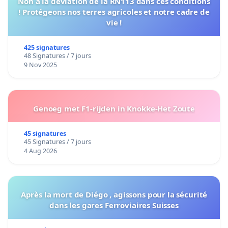
Non à la déviation de la RN113 dans ces conditions
! Protégeons nos terres agricoles et notre cadre de
vie !
425 signatures
48 Signatures / 7 jours
9 Nov 2025
Genoeg met F1-rijden in Knokke-Het Zoute
45 signatures
45 Signatures / 7 jours
4 Aug 2026
Après la mort de Diégo , agissons pour la sécurité
dans les gares Ferroviaires Suisses