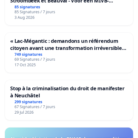
Stroombeek et Beauval - Voor een MIVB-
bediening van de wijken Strombeek en Het
85 signatures
85 Signatures / 7 jours
Voor
3 Aug 2026
« Lac-Mégantic : demandons un référendum
citoyen avant une transformation irréversible
de notre territoire »
749 signatures
69 Signatures / 7 jours
17 Oct 2025
Stop à la criminalisation du droit de manifester
à Neuchâtel
299 signatures
67 Signatures / 7 jours
29 Jul 2026