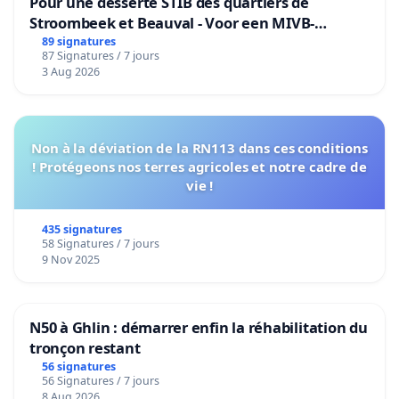
Pour une desserte STIB des quartiers de
Stroombeek et Beauval - Voor een MIVB-
bediening van de wijken Strombeek en Het
89 signatures
87 Signatures / 7 jours
Voor
3 Aug 2026
Non à la déviation de la RN113 dans ces conditions
! Protégeons nos terres agricoles et notre cadre de
vie !
435 signatures
58 Signatures / 7 jours
9 Nov 2025
N50 à Ghlin : démarrer enfin la réhabilitation du
tronçon restant
56 signatures
56 Signatures / 7 jours
8 Aug 2026