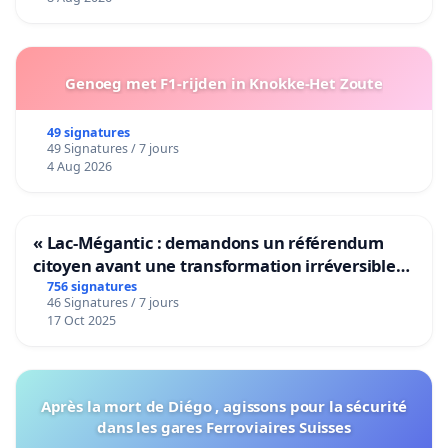
Genoeg met F1-rijden in Knokke-Het Zoute
49 signatures
49 Signatures / 7 jours
4 Aug 2026
« Lac-Mégantic : demandons un référendum
citoyen avant une transformation irréversible
de notre territoire »
756 signatures
46 Signatures / 7 jours
17 Oct 2025
Après la mort de Diégo , agissons pour la sécurité
dans les gares Ferroviaires Suisses