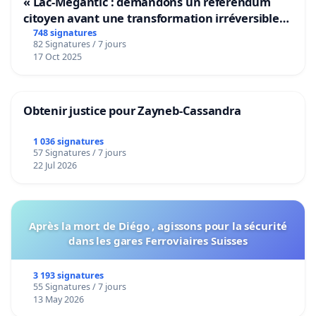
« Lac-Mégantic : demandons un référendum
citoyen avant une transformation irréversible
de notre territoire »
748 signatures
82 Signatures / 7 jours
17 Oct 2025
Obtenir justice pour Zayneb-Cassandra
1 036 signatures
57 Signatures / 7 jours
22 Jul 2026
Après la mort de Diégo , agissons pour la sécurité
dans les gares Ferroviaires Suisses
3 193 signatures
55 Signatures / 7 jours
13 May 2026