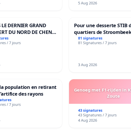
6
5 Aug 2026
 LE DERNIER GRAND
Pour une desserte STIB 
ERT DU NORD DE CHENE-
quartiers de Stroombeek
ES
Beauval - Voor een MIVB
tures
81 signatures
res / 7 jours
81 Signatures / 7 jours
bediening van de wijken
Strombeek en Het Voor
6
3 Aug 2026
la population en retirant
Genoeg met F1-rijden in 
’artifice des rayons
Zoute
natures
res / 7 jours
43 signatures
43 Signatures / 7 jours
6
4 Aug 2026