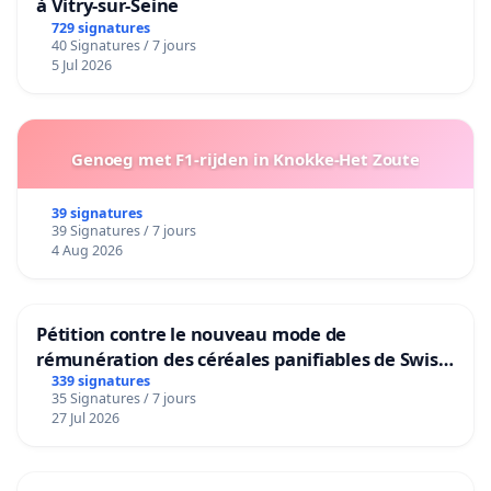
à Vitry-sur-Seine
729 signatures
40 Signatures / 7 jours
5 Jul 2026
Genoeg met F1-rijden in Knokke-Het Zoute
39 signatures
39 Signatures / 7 jours
4 Aug 2026
Pétition contre le nouveau mode de
rémunération des céréales panifiables de Swiss
granum basé sur la teneur en protéines
339 signatures
35 Signatures / 7 jours
27 Jul 2026