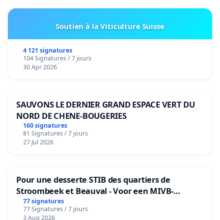
Soutien à la Viticulture Suisse
4 121 signatures
104 Signatures / 7 jours
30 Apr 2026
SAUVONS LE DERNIER GRAND ESPACE VERT DU
NORD DE CHENE-BOUGERIES
160 signatures
81 Signatures / 7 jours
27 Jul 2026
Pour une desserte STIB des quartiers de
Stroombeek et Beauval - Voor een MIVB-
bediening van de wijken Strombeek en Het
77 signatures
77 Signatures / 7 jours
Voor
3 Aug 2026