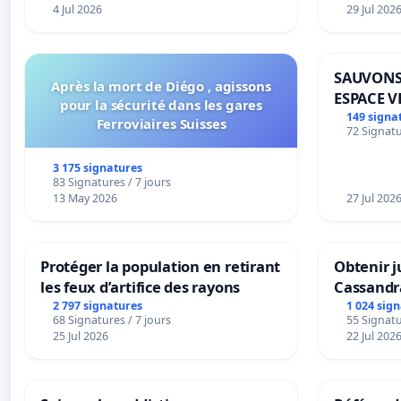
4 Jul 2026
29 Jul 202
SAUVONS
Après la mort de Diégo , agissons
ESPACE V
pour la sécurité dans les gares
BOUGERI
149 signa
Ferroviaires Suisses
72 Signatu
3 175 signatures
83 Signatures / 7 jours
13 May 2026
27 Jul 202
Protéger la population en retirant
Obtenir j
les feux d’artifice des rayons
Cassandr
2 797 signatures
1 024 sig
68 Signatures / 7 jours
55 Signatu
25 Jul 2026
22 Jul 202