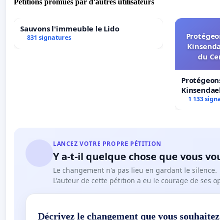
Pétitions promues par d'autres utilisateurs
Sauvons l'immeuble le Lido
Protégeon
831 signatures
Kinsenda
du Ce
Protégeons
Kinsendael
Centre spo
1 133 sign
LANCEZ VOTRE PROPRE PÉTITION
Y a-t-il quelque chose que vous vo
Le changement n'a pas lieu en gardant le silence.
L'auteur de cette pétition a eu le courage de ses o
Décrivez le changement que vous souhaitez