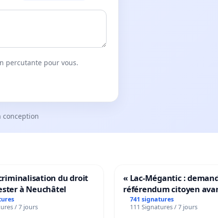
on percutante pour vous.
a conception
 criminalisation du droit
« Lac-Mégantic : deman
ester à Neuchâtel
référendum citoyen ava
transformation irréversi
tures
741 signatures
ures / 7 jours
111 Signatures / 7 jours
notre territoire »