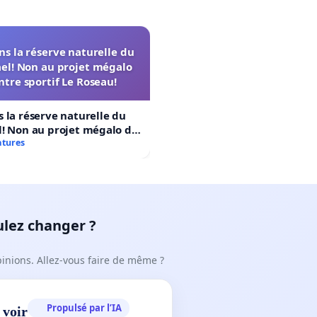
s la réserve naturelle du
el! Non au projet mégalo
ntre sportif Le Roseau!
 la réserve naturelle du
! Non au projet mégalo du
rtif Le Roseau!
atures
ulez changer ?
pinions. Allez-vous faire de même ?
Propulsé par l’IA
 voir