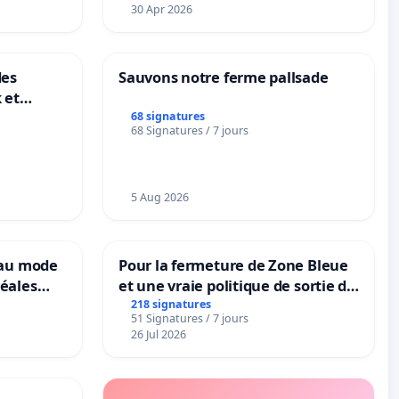
30 Apr 2026
des
Sauvons notre ferme pallsade
 et
-
68 signatures
68 Signatures / 7 jours
5 Aug 2026
eau mode
Pour la fermeture de Zone Bleue
éales
et une vraie politique de sortie de
anum basé
la dépendance
218 signatures
51 Signatures / 7 jours
es
26 Jul 2026