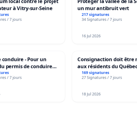
m local contre le projet
Protéger la vallée de la 
ateur à Vitry-sur-Seine
un mur antibruit vert
tures
217 signatures
res / 7 jours
34 Signatures / 7 jours
16 Jul 2026
 conduire - Pour un
Consignaction doit être 
u permis de conduire
aux résidents du Québe
e dans plusieurs langues
tures
169 signatures
res / 7 jours
27 Signatures / 7 jours
es
6
18 Jul 2026