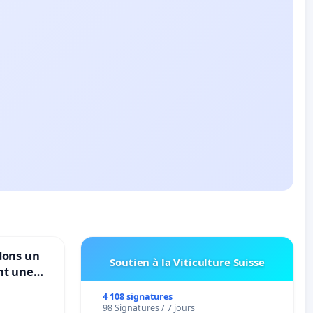
dons un
Soutien à la Viticulture Suisse
nt une
ble de
4 108 signatures
98 Signatures / 7 jours