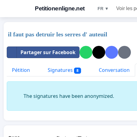
Petitionenligne.net
Voir les p
FR ▼
il faut pas detruir les serres d' auteuil
Partager sur Facebook
Pétition
Signatures
Conversation
8
The signatures have been anonymized.