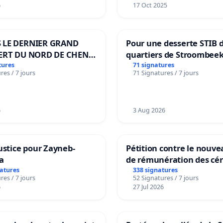
6
17 Oct 2025
 LE DERNIER GRAND
Pour une desserte STIB 
ERT DU NORD DE CHENE-
quartiers de Stroombeek
ES
Beauval - Voor een MIVB
tures
71 signatures
res / 7 jours
71 Signatures / 7 jours
bediening van de wijken
Strombeek en Het Voor
6
3 Aug 2026
ustice pour Zayneb-
Pétition contre le nouv
a
de rémunération des cér
panifiables de Swiss gr
natures
338 signatures
res / 7 jours
52 Signatures / 7 jours
sur la teneur en protéin
6
27 Jul 2026