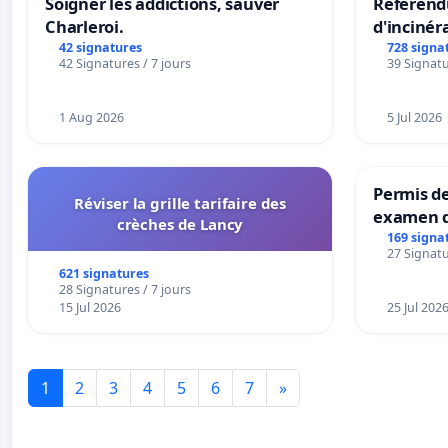
Soigner les addictions, sauver
Référendu
Charleroi.
d'incinér
42 signatures
728 signa
42 Signatures / 7 jours
39 Signatu
1 Aug 2026
5 Jul 2026
Permis de
Réviser la grille tarifaire des
examen d
crèches de Lancy
accessibl
169 signa
27 Signatu
à Bruxell
621 signatures
28 Signatures / 7 jours
15 Jul 2026
25 Jul 202
1
2
3
4
5
6
7
»