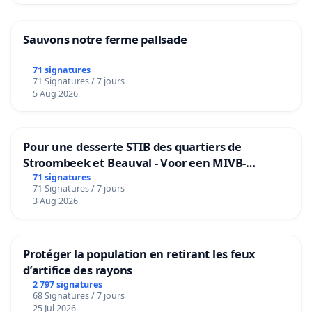
Sauvons notre ferme pallsade
71 signatures
71 Signatures / 7 jours
5 Aug 2026
Pour une desserte STIB des quartiers de
Stroombeek et Beauval - Voor een MIVB-
bediening van de wijken Strombeek en Het
71 signatures
71 Signatures / 7 jours
Voor
3 Aug 2026
Protéger la population en retirant les feux
d’artifice des rayons
2 797 signatures
68 Signatures / 7 jours
25 Jul 2026