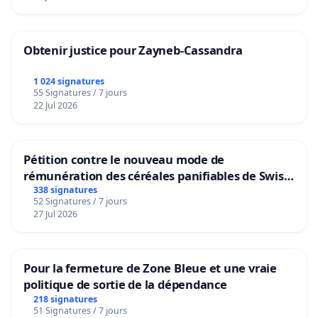
Obtenir justice pour Zayneb-Cassandra
1 024 signatures
55 Signatures / 7 jours
22 Jul 2026
Pétition contre le nouveau mode de
rémunération des céréales panifiables de Swiss
granum basé sur la teneur en protéines
338 signatures
52 Signatures / 7 jours
27 Jul 2026
Pour la fermeture de Zone Bleue et une vraie
politique de sortie de la dépendance
218 signatures
51 Signatures / 7 jours